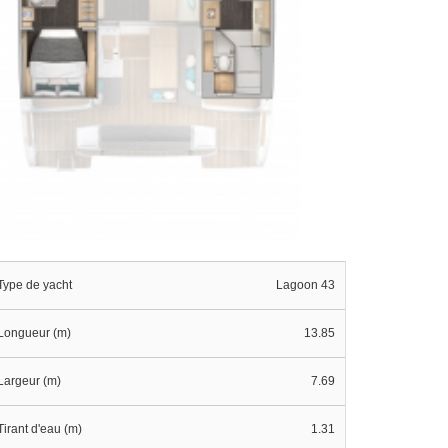
Type de yacht
Lagoon 43
Longueur (m)
13.85
Largeur (m)
7.69
Tirant d'eau (m)
1.31