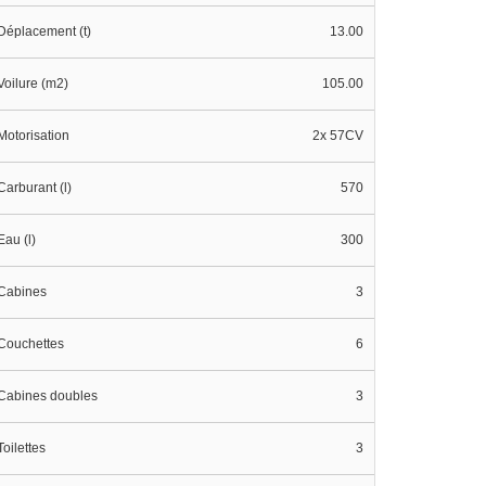
Déplacement (t)
13.00
Voilure (m2)
105.00
Motorisation
2x 57CV
Carburant (l)
570
Eau (l)
300
Cabines
3
Couchettes
6
Cabines doubles
3
Toilettes
3