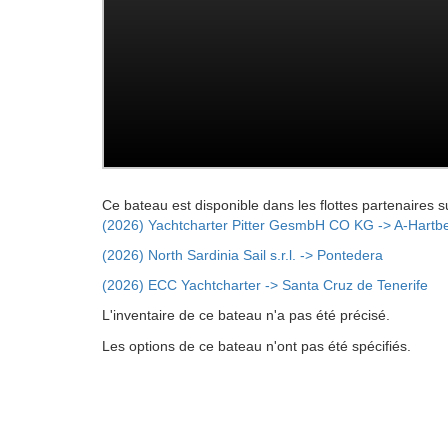
Ce bateau est disponible dans les flottes partenaires s
(2026) Yachtcharter Pitter GesmbH CO KG -> A-Hartb
(2026) North Sardinia Sail s.r.l. -> Pontedera
(2026) ECC Yachtcharter -> Santa Cruz de Tenerife
L'inventaire de ce bateau n'a pas été précisé.
Les options de ce bateau n'ont pas été spécifiés.