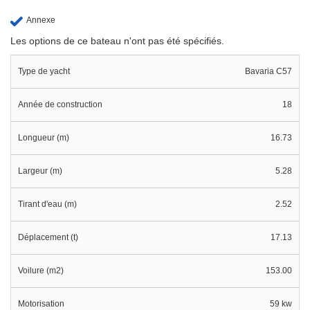
Annexe
Les options de ce bateau n'ont pas été spécifiés.
Type de yacht
Bavaria C57
Année de construction
18
Longueur (m)
16.73
Largeur (m)
5.28
Tirant d'eau (m)
2.52
Déplacement (t)
17.13
Voilure (m2)
153.00
Motorisation
59 kw