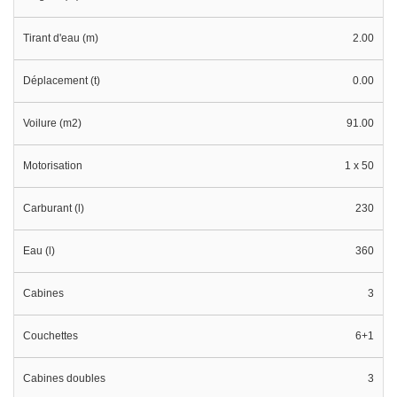
Tirant d'eau (m)
2.00
Déplacement (t)
0.00
Voilure (m2)
91.00
Motorisation
1 x 50
Carburant (l)
230
Eau (l)
360
Cabines
3
Couchettes
6+1
Cabines doubles
3