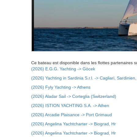
Ce bateau est disponible dans les flottes partenaires s
(2026) E.G.G. Yachting -> Göcek
(2026) Yachting in Sardinia S.r.l. -> Cagliari, Sardinien, 
(2026) Fyly Yachting -> Athens
(2026) Aladar Sail -> Corteglia (Switzerland)
(2026) ISTION YACHTING S.A. -> Athen
(2026) Arcadie Plaisance -> Port Grimaud
(2026) Angelina Yachtcharter -> Biograd, Hr
(2026) Angelina Yachtcharter -> Biograd, Hr