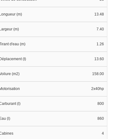
Longueur (m)
13.48
Largeur (m)
7.40
Tirant d'eau (m)
1.26
Déplacement (t)
13.60
Voilure (m2)
158.00
Motorisation
2x40hp
Carburant (l)
800
Eau (l)
860
Cabines
4