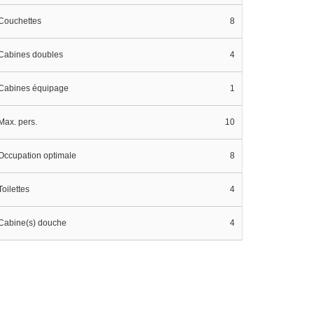
Couchettes
8
Cabines doubles
4
Cabines équipage
1
Max. pers.
10
Occupation optimale
8
Toilettes
4
Cabine(s) douche
4