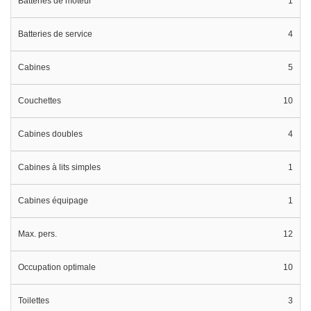
Batteries de moteur
1
Batteries de service
4
Cabines
5
Couchettes
10
Cabines doubles
4
Cabines à lits simples
1
Cabines équipage
1
Max. pers.
12
Occupation optimale
10
Toilettes
3