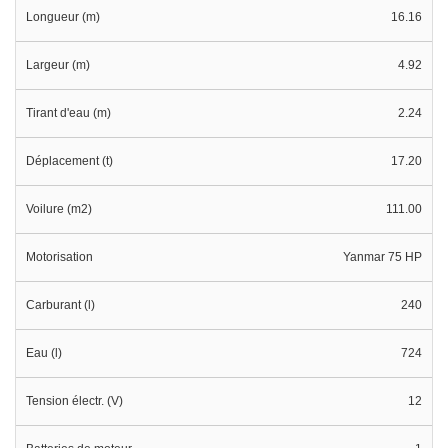
Longueur (m)
16.16
Largeur (m)
4.92
Tirant d'eau (m)
2.24
Déplacement (t)
17.20
Voilure (m2)
111.00
Motorisation
Yanmar 75 HP
Carburant (l)
240
Eau (l)
724
Tension électr. (V)
12