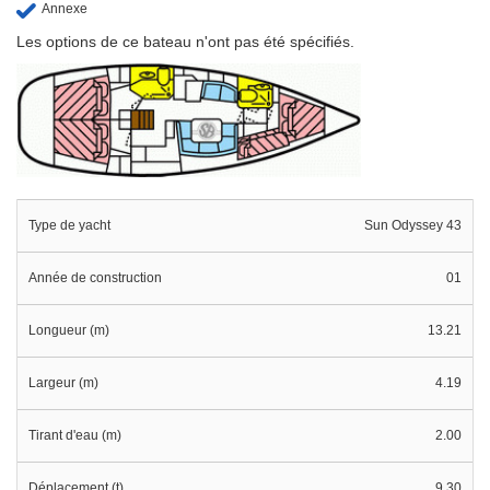
Annexe
Les options de ce bateau n'ont pas été spécifiés.
Type de yacht
Sun Odyssey 43
Année de construction
01
Longueur (m)
13.21
Largeur (m)
4.19
Tirant d'eau (m)
2.00
Déplacement (t)
9.30