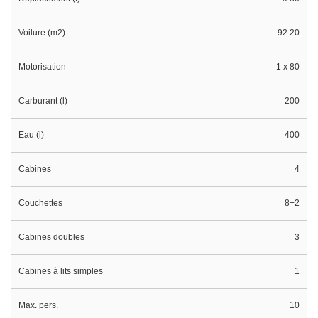
Voilure (m2)
92.20
Motorisation
1 x 80
Carburant (l)
200
Eau (l)
400
Cabines
4
Couchettes
8+2
Cabines doubles
3
Cabines à lits simples
1
Max. pers.
10