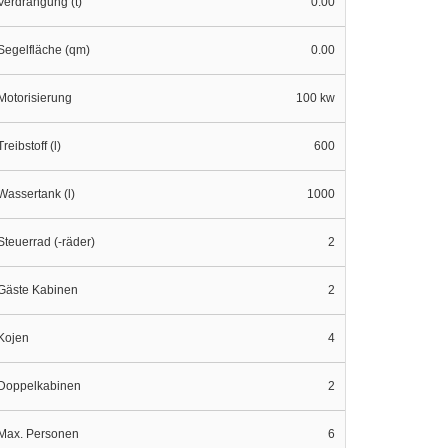
Verdrängung (t)
0.00
Segelfläche (qm)
0.00
Motorisierung
100 kw
Treibstoff (l)
600
Wassertank (l)
1000
Steuerrad (-räder)
2
Gäste Kabinen
2
Kojen
4
Doppelkabinen
2
Max. Personen
6