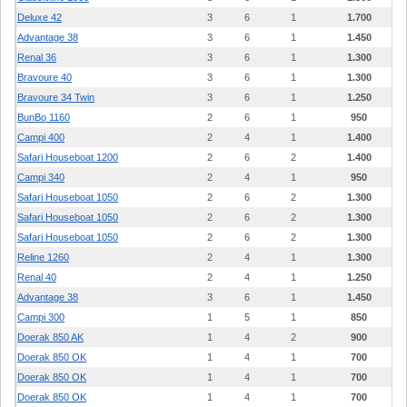
Deluxe 42
3
6
1
1.700
Advantage 38
3
6
1
1.450
Renal 36
3
6
1
1.300
Bravoure 40
3
6
1
1.300
Bravoure 34 Twin
3
6
1
1.250
BunBo 1160
2
6
1
950
Campi 400
2
4
1
1.400
Safari Houseboat 1200
2
6
2
1.400
Campi 340
2
4
1
950
Safari Houseboat 1050
2
6
2
1.300
Safari Houseboat 1050
2
6
2
1.300
Safari Houseboat 1050
2
6
2
1.300
Reline 1260
2
4
1
1.300
Renal 40
2
4
1
1.250
Advantage 38
3
6
1
1.450
Campi 300
1
5
1
850
Doerak 850 AK
1
4
2
900
Doerak 850 OK
1
4
1
700
Doerak 850 OK
1
4
1
700
Doerak 850 OK
1
4
1
700