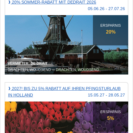
20% SOMMER-RABATT MIT DEDRAIT 2026
❱
Sommer-
05.06.26 - 27.07.26
Rabatt
mit
DeDrait
ERSPARNIS
2026
20%
VERMIETER: DE DRAIT
DRACHTEN, WOUDSEND ⇨ DRACHTEN, WOUDSEND
2027!
2027! BIS ZU 5% RABATT AUF IHREN PFINGSTURLAUB
❱
Bis
IN HOLLAND
15.05.27 - 28.05.27
zu
5%
Rabatt
ERSPARNIS
auf
5%
Ihren
Pfingsturlaub