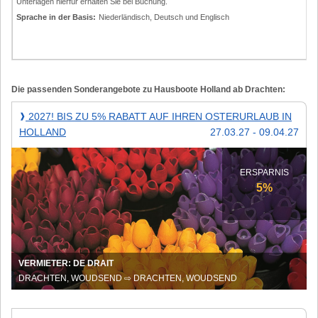
Unterlagen hierfür erhalten Sie bei Buchung.
Sprache in der Basis:
Niederländisch, Deutsch und Englisch
Die passenden Sonderangebote zu Hausboote Holland ab Drachten:
2027!
2027! BIS ZU 5% RABATT AUF IHREN OSTERURLAUB IN
❱
Bis
HOLLAND
27.03.27 - 09.04.27
zu
5%
Rabatt
ERSPARNIS
auf
5%
Ihren
Osterurlaub
in
Holland
VERMIETER: DE DRAIT
DRACHTEN, WOUDSEND ⇨ DRACHTEN, WOUDSEND
20%