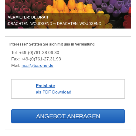
in
Holland
VERMIETER: DE DRAIT
DRACHTEN, WOUDSEND ⇨ DRACHTEN, WOUDSEND
Interesse? Setzten Sie sich mit uns in Verbindung!
Tel: +49-(0)761-38.06.30
Fax: +49-(0)761-27.31.93
Mail:
mail@barone.de
Preisliste
als PDF Download
ANGEBOT ANFRAGEN