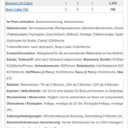
Bravoure 34 Cabrio
1
2
1
1.250
Sloep Cabin 750
1
2
1
780
Im Preis enthalten:
Bootsversicherung, Wasserkarten
Nebenkosten:
Servicepauschale (Reinigungskosten, Administrationskosten, Einweisu
(Toilettenpapier, Putzlappen, Geschirrtuch, Müllsack, Reiniger, Toiletenreiniger, Spülmi
Gaskosten für Bunbo, Campi: €24/Woche
Treibstoffkosten: nach Verbrauch, Sloep Cabin: €100/Woche
Zusatzinformation:
Maßgebend für die anzuwendende Mietperiode ist das Abfahrtsdatum
Extras:
Treibstoff:
wird nach Verbrauch abgerechnet.
Brennholz BunBo:
€14/Netz.
€10/Woche/Person.
Schwimmweste:
€5/Person.
Bettwäsche:
(mit Bettdecke) €22.
H
€375/Woche,
SUP/Kanu (1 Pers.):
€100/Woche,
Kanu (2 Pers.):
€110/Woche,
Wasser
€75
Rabatte:
Mehrwochen: 7% ab 2 Wochen, 10% ab 3 Wochen, 12% ab 4 Wochen.
Kaution / Selbstbehalt:
Vor Ort ist eine Kaution für Boot und Inventar zu hinterlege
Wochenende / Miniwoche:
Möglich. Gerne unterbreiten wir Ihnen ein entsprechendes
Übernahme / Rückgabe:
freitags, montags ab 15 Uhr, Rückgabe freitags, montags bis
Uhr.
Zahlungsbedingungen:
50% Anzahlung bei Buchung, Restzahlung 3 Wochen vor Üb
Reiserücktrittskosten-Versicherung:
Da die Stornokosten bis zu 100% betragen könn