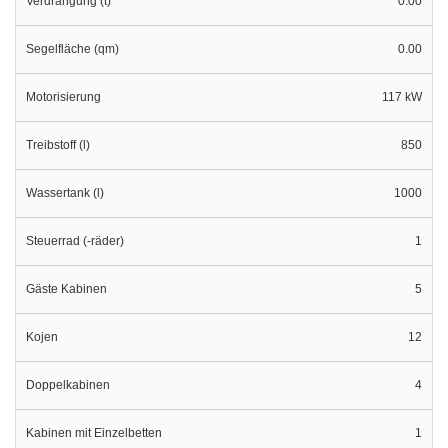
Verdrängung (t)
0.00
Segelfläche (qm)
0.00
Motorisierung
117 kW
Treibstoff (l)
850
Wassertank (l)
1000
Steuerrad (-räder)
1
Gäste Kabinen
5
Kojen
12
Doppelkabinen
4
Kabinen mit Einzelbetten
1