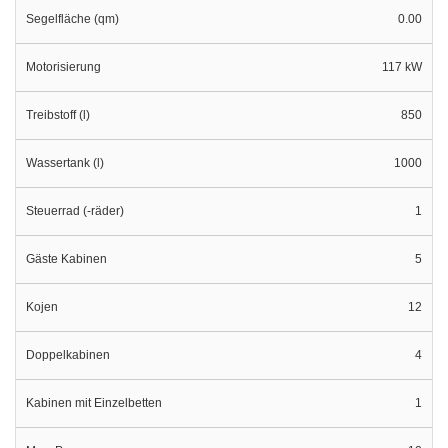
Segelfläche (qm)
0.00
Motorisierung
117 kW
Treibstoff (l)
850
Wassertank (l)
1000
Steuerrad (-räder)
1
Gäste Kabinen
5
Kojen
12
Doppelkabinen
4
Kabinen mit Einzelbetten
1