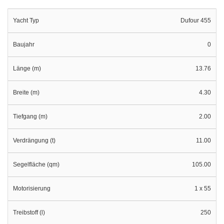
Yacht Typ
Dufour 455
Baujahr
0
Länge (m)
13.76
Breite (m)
4.30
Tiefgang (m)
2.00
Verdrängung (t)
11.00
Segelfläche (qm)
105.00
Motorisierung
1 x 55
Treibstoff (l)
250