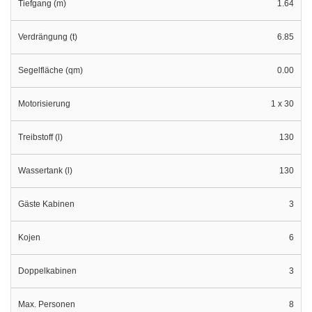
Tiefgang (m)
1.64
Verdrängung (t)
6.85
Segelfläche (qm)
0.00
Motorisierung
1 x 30
Treibstoff (l)
130
Wassertank (l)
130
Gäste Kabinen
3
Kojen
6
Doppelkabinen
3
Max. Personen
8