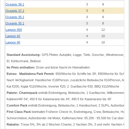
Oceanis 38.1
3
8
1
Oceanis 37.1
3
8
2
Oceanis 35.1
3
8
2
Oceanis 35.1
3
8
1
Lagoon 450
4
12
1
Lagoon 42
4
10
2
Lagoon 40
4
10
1
Standard Ausrüstung:
GPS Plotter, Autopilot, Logge, Tiefe, Geschw., Windmesser, U
El. Kühlschrank, Beiboot
Im Preis enthalten:
Erste und letzte Nacht im Heimathafen
Extras:
Maddalena Park Permit
: €60/Woche für Schiffe bis 39', €80/Woche für Schiffe 
Nach Verfügbarkeit: Handtücher €18/Person, zusätzliche Bettwäsche €10/Person, Auß
Kat €200, Kajak €110/Woche, Inverter €20, 2. Gasflasche €30, BBQ €110/Woche
Pakete:
Charterpack
enthält Endreinigung, Bettwäsche, 1 Gasflasche, Willkommenspaket
Kabinen/46'-54', 450 € für Katamarane bis 44', 490 € für Katamarane bis 45'
Comfort Pack
enthält Endreinigung, Bettwäsche, 1 Handtuchset, 2 SUPs, Außenborder,
First Class Pack
beinhaltet Früherer Check-In, Endreinigung, Crew, Bettwäsche, Handt
Schnorchelset, Außenborder mit Motor, Kaffemaschine: €5.200 - €5.500 für Cat über 50'
Rabatte:
Treue 5%, 3% ab 2 Wochen Charter, 2 Yachten 3%, 3 und mehr Yachten 4%