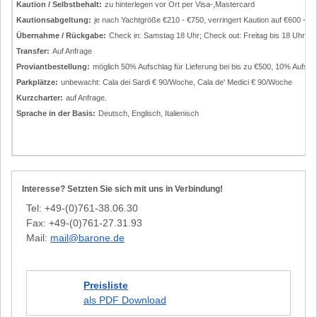
Kaution / Selbstbehalt:
zu hinterlegen vor Ort per Visa-,Mastercard
Kautionsabgeltung:
je nach Yachtgröße €210 - €750, verringert Kaution auf €600 - €
Übernahme / Rückgabe:
Check in: Samstag 18 Uhr; Check out: Freitag bis 18 Uhr (
Transfer:
Auf Anfrage
Proviantbestellung:
möglich 50% Aufschlag für Lieferung bei bis zu €500, 10% Aufsch
Parkplätze:
unbewacht: Cala dei Sardi € 90/Woche, Cala de' Medici € 90/Woche
Kurzcharter:
auf Anfrage.
Sprache in der Basis:
Deutsch, Englisch, Italienisch
Interesse? Setzten Sie sich mit uns in Verbindung!
Tel: +49-(0)761-38.06.30
Fax: +49-(0)761-27.31.93
Mail:
mail@barone.de
Preisliste
als PDF Download