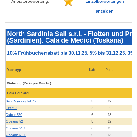
Anbieterbewertung:
Einzelberwertungen
anzeigen
North
Sardinia
Sail
North Sardinia Sail s.r.l. - Flotten und Pr
s.r.l.
(Sardinien), Cala de Medici (Toskana)
-
Flotten
und
Preise
10% Frühbucherrabatt bis 30.11.25, 5% bis 31.12.25, 3% 
2026
-
Cala
dei
Yachttyp
Kab.
Pers.
Bau
Sardi
(Sardinien),
Cala
Währung (Preis pro Woche)
de
Medici
(Toskana)
Cala Dei Sardi
Sun Odyssey 54 DS
5
12
0
First 53
3
8
2
Dufour 530
6
13
2
Oceanis 52
5
12
2
Oceanis 51.1
6
13
1
Oceanis 51.1
6
13
1