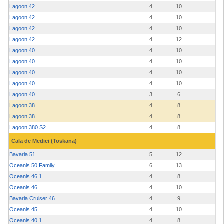
Lagoon 42
4
10
2
Lagoon 42
4
10
2
Lagoon 42
4
10
1
Lagoon 42
4
12
1
Lagoon 40
4
10
2
Lagoon 40
4
10
2
Lagoon 40
4
10
2
Lagoon 40
4
10
2
Lagoon 40
3
6
1
Lagoon 38
4
8
2
Lagoon 38
4
8
2
Lagoon 380 S2
4
8
1
Cala de Medici (Toskana)
Bavaria 51
5
12
1
Oceanis 50 Family
6
13
1
Oceanis 46.1
4
8
2
Oceanis 46
4
10
1
Bavaria Cruiser 46
4
9
1
Oceanis 45
4
10
1
Oceanis 40.1
4
8
2