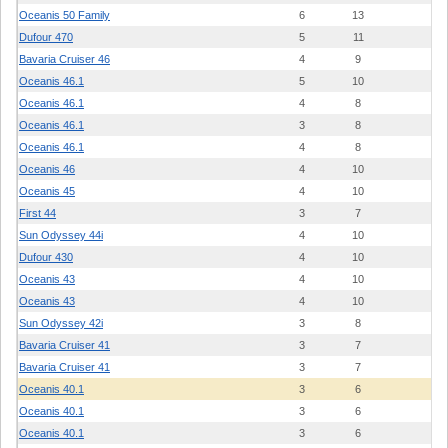
Oceanis 50 Family
6
13
1
Dufour 470
5
11
2
Bavaria Cruiser 46
4
9
1
Oceanis 46.1
5
10
2
Oceanis 46.1
4
8
2
Oceanis 46.1
3
8
2
Oceanis 46.1
4
8
1
Oceanis 46
4
10
1
Oceanis 45
4
10
1
First 44
3
7
2
Sun Odyssey 44i
4
10
1
Dufour 430
4
10
2
Oceanis 43
4
10
1
Oceanis 43
4
10
0
Sun Odyssey 42i
3
8
1
Bavaria Cruiser 41
3
7
1
Bavaria Cruiser 41
3
7
1
Oceanis 40.1
3
6
2
Oceanis 40.1
3
6
2
Oceanis 40.1
3
6
2