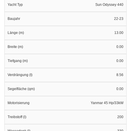
Yacht Typ
Sun Odyssey 440
Baujahr
22-23
Länge (m)
13.00
Breite (m)
0.00
Tiefgang (m)
0.00
Verdrängung (t)
8.56
Segelfläche (qm)
0.00
Motorisierung
Yanmar 45 Hp/33kW
Treibstoff (l)
200
Wassertank (l)
330