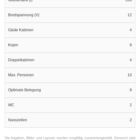
Bordspannung (V)
12
Gäste Kabinen
4
Kojen
8
Doppelkabinen
4
Max. Personen
10
Optimale Belegung
8
WC
2
Nasszellen
2
Die Angaben, Bilder und Layouts wurden sorgfältig zusammengestellt. Dennoch sind