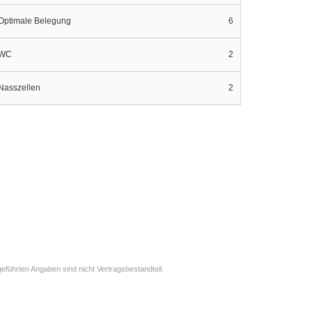
Optimale Belegung
6
WC
2
Nasszellen
2
eführten Angaben sind nicht Vertragsbestandteil.