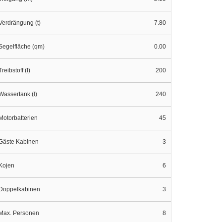
Verdrängung (t)
7.80
Segelfläche (qm)
0.00
Treibstoff (l)
200
Wassertank (l)
240
Motorbatterien
45
Gäste Kabinen
3
Kojen
6
Doppelkabinen
3
Max. Personen
8