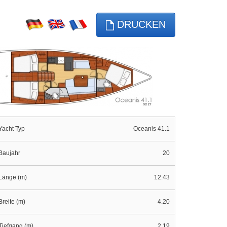
DRUCKEN
Yacht Typ
Oceanis 41.1
Baujahr
20
Länge (m)
12.43
Breite (m)
4.20
Tiefgang (m)
2.19