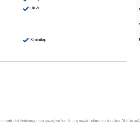
UKW
Biminitop
ennoch sind Änderungen der gezeigten Ausrüstung sowie Irrtümer vorbehalten. Die hier aufg