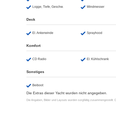
Logge, Tiefe, Geschw.
Windmesser
Deck
El. Ankerwinde
Sprayhood
Komfort
CD Radio
El. Kühlschrank
Sonstiges
Beiboot
Die Extras dieser Yacht wurden nicht angegeben.
Die Angaben, Bilder und Layouts wurden sorgfältig zusammengestellt. D