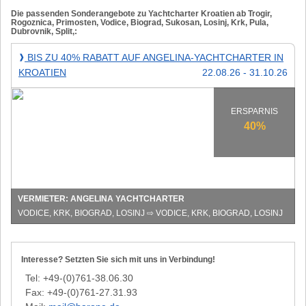
Die passenden Sonderangebote zu Yachtcharter Kroatien ab Trogir,
Rogoznica, Primosten, Vodice, Biograd, Sukosan, Losinj, Krk, Pula,
Dubrovnik, Split,:
Bis
BIS ZU 40% RABATT AUF ANGELINA-YACHTCHARTER IN
❱
zu
KROATIEN
22.08.26 - 31.10.26
40%
Rabatt
auf
ERSPARNIS
Angelina-
40%
Yachtcharter
in
Kroatien
VERMIETER: ANGELINA YACHTCHARTER
VODICE, KRK, BIOGRAD, LOSINJ ⇨ VODICE, KRK, BIOGRAD, LOSINJ
Interesse? Setzten Sie sich mit uns in Verbindung!
Tel: +49-(0)761-38.06.30
Fax: +49-(0)761-27.31.93