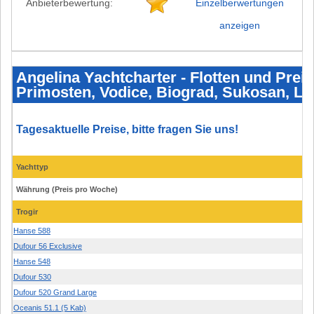
Anbieterbewertung:
Einzelberwertungen
anzeigen
Angelina
Yachtcharter
-
Angelina Yachtcharter - Flotten und Preis
Flotten
Primosten, Vodice, Biograd, Sukosan, Losi
und
Preise
2026
-
Trogir,
Tagesaktuelle Preise, bitte fragen Sie uns!
Rogoznica,
Primosten,
Vodice,
Biograd,
Yachttyp
Sukosan,
Losinj,
Währung (Preis pro Woche)
Krk,
Pula,
Dubrovnik,
Trogir
Split,
Hanse 588
Dufour 56 Exclusive
Hanse 548
Dufour 530
Dufour 520 Grand Large
Oceanis 51.1 (5 Kab)