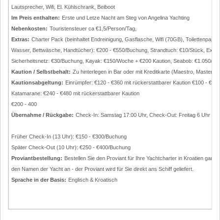
Lautsprecher, Wifi, El. Kühlschrank, Beiboot
Im Preis enthalten:
Erste und Letze Nacht am Steg von Angelina Yachting
Nebenkosten:
Touristensteuer ca €1,5/Person/Tag,
Extras:
Charter Pack (beinhaltet Endreinigung, Gasflasche, Wifi (70GB), Toilettenpapie
Wasser, Bettwäsche, Handtücher): €200 - €550/Buchung, Strandtuch: €10/Stück, Extr
Sicherheitsnetz: €30/Buchung, Kayak: €150/Woche + €200 Kaution, Seabob: €1.050/Wo
Kaution / Selbstbehalt:
Zu hinterlegen in Bar oder mit Kreditkarte (Maestro, Mastercar
Kautionsabgeltung:
Einrümpfer: €120 - €360 mit rückerstattbarer Kaution €100 - €30
Katamarane: €240 - €480 mit rückerstattbarer Kaution
€200 - 400
Übernahme / Rückgabe:
Check-In: Samstag 17:00 Uhr, Check-Out: Freitag 6 Uhr mi
Früher Check-In (13 Uhr): €150 - €300/Buchung
Später Check-Out (10 Uhr): €250 - €400/Buchung
Proviantbestellung:
Bestellen Sie den Proviant für Ihre Yachtcharter in Kroatien ganz
den Namen der Yacht an - der Proviant wird für Sie direkt ans Schiff geliefert.
Sprache in der Basis:
Englisch & Kroatisch