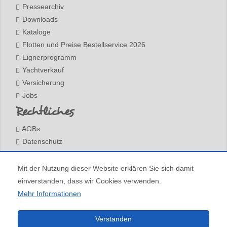
Pressearchiv
Downloads
Kataloge
Flotten und Preise Bestellservice 2026
Eignerprogramm
Yachtverkauf
Versicherung
Jobs
Rechtliches
AGBs
Datenschutz
Impressum
Kontakt
Mit der Nutzung dieser Website erklären Sie sich damit
einverstanden, dass wir Cookies verwenden.
Mehr Informationen
Alle Redaktionellen Inhalte (c) Barone Yachting, Keine Vervielfältigung ohne vorherige
Verstanden
Zustimmung