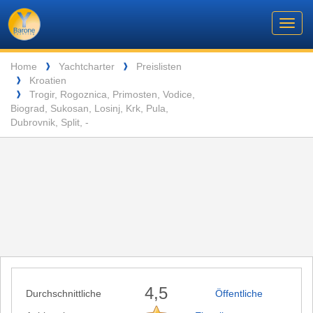
Barone
Header
Navigation
Toggl
Yachting
navig
Breadcrumb
Language
Home
Yachtcharter
Preislisten
❱
❱
Kroatien
❱
ENTSPANNUNG VOR DEN MALERISCHEN INSELN DER SEYCHELLEN
Trogir, Rogoznica, Primosten, Vodice,
❱
Biograd, Sukosan, Losinj, Krk, Pula,
Dubrovnik, Split, -
4,5
Durchschnittliche
Öffentliche