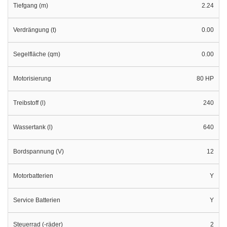
Tiefgang (m)
2.24
Verdrängung (t)
0.00
Segelfläche (qm)
0.00
Motorisierung
80 HP
Treibstoff (l)
240
Wassertank (l)
640
Bordspannung (V)
12
Motorbatterien
Y
Service Batterien
Y
Steuerrad (-räder)
2