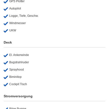
GPS Plotter
Autopilot
Logge, Tiefe, Geschw.
Windmesser
UKW
Deck
El. Ankerwinde
Bugstrahlruder
Sprayhood
Biminitop
Cockpit Tisch
Stromversorgung
Bilge Pumpe