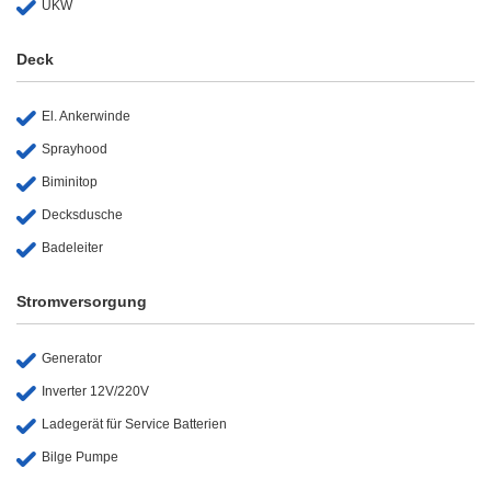
UKW
Deck
El. Ankerwinde
Sprayhood
Biminitop
Decksdusche
Badeleiter
Stromversorgung
Generator
Inverter 12V/220V
Ladegerät für Service Batterien
Bilge Pumpe