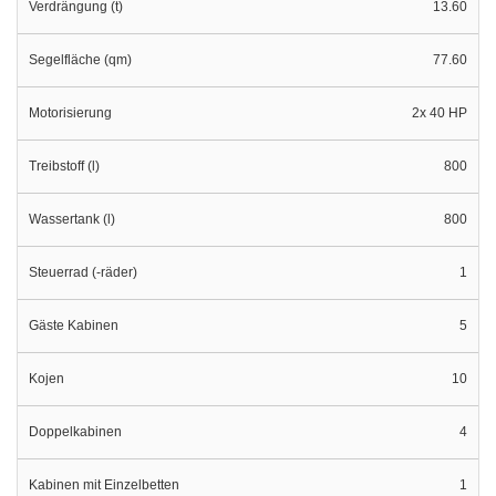
Verdrängung (t)
13.60
Segelfläche (qm)
77.60
Motorisierung
2x 40 HP
Treibstoff (l)
800
Wassertank (l)
800
Steuerrad (-räder)
1
Gäste Kabinen
5
Kojen
10
Doppelkabinen
4
Kabinen mit Einzelbetten
1