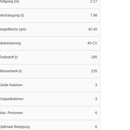
Tiefgang (m)
2.17
Verdrängung (t)
7.98
Segelfläche (qm)
42.40
Motorisierung
45 CV
Treibstoff (l)
195
Wassertank (l)
235
Gäste Kabinen
3
Doppelkabinen
3
Max. Personen
6
Optimale Belegung
6