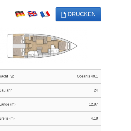
DRUCKEN
Yacht Typ
Oceanis 40.1
Baujahr
24
Länge (m)
12.87
Breite (m)
4.18