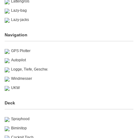
Lattengroß
Lazy-bag
Lazy-jacks
Navigation
GPS Plotter
Autopilot
Logge, Tiefe, Geschw.
Windmesser
UKW
Deck
Sprayhood
Biminitop
Cockpit Tisch