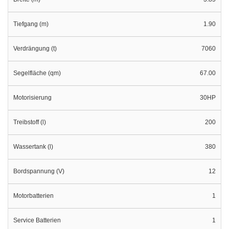
Tiefgang (m)
1.90
Verdrängung (t)
7060
Segelfläche (qm)
67.00
Motorisierung
30HP
Treibstoff (l)
200
Wassertank (l)
380
Bordspannung (V)
12
Motorbatterien
1
Service Batterien
1