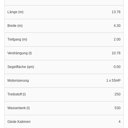
Länge (m)
13.76
Breite (m)
4.30
Tiefgang (m)
2.00
Verdrängung (t)
10.76
Segelfläche (qm)
0.00
Motorisierung
1 x 55HP
Treibstoff (l)
250
Wassertank (l)
530
Gäste Kabinen
4