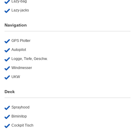
Lazy-bag
Lazy-jacks
Navigation
GPS Plotter
Autopilot
Logge, Tiefe, Geschw.
Windmesser
UKW
Deck
Sprayhood
Biminitop
Cockpit Tisch