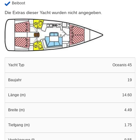
Beiboot
Die Extras dieser Yacht wurden nicht angegeben.
Yacht Typ
Oceanis 45
Baujahr
19
Länge (m)
14.60
Breite (m)
4.49
Tiefgang (m)
1.75
Verdrängung (t)
9.55