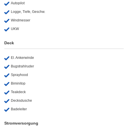
Autopilot
Logge, Tiefe, Geschw.
Windmesser
UKW
Deck
El. Ankerwinde
Bugstrahlruder
Sprayhood
Biminitop
Teakdeck
Decksdusche
Badeleiter
Stromversorgung