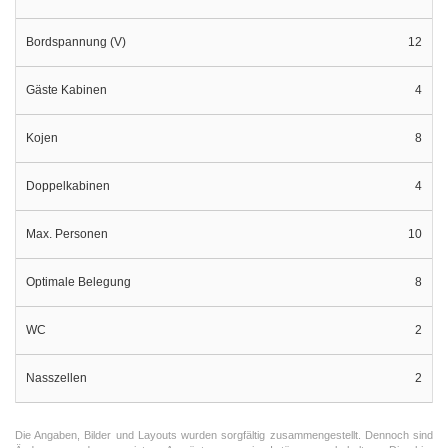
Bordspannung (V)
12
Gäste Kabinen
4
Kojen
8
Doppelkabinen
4
Max. Personen
10
Optimale Belegung
8
WC
2
Nasszellen
2
Die Angaben, Bilder und Layouts wurden sorgfältig zusammengestellt. Dennoch sind