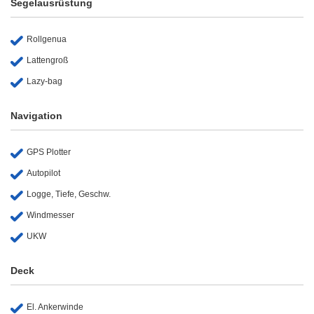
Segelausrüstung
Rollgenua
Lattengroß
Lazy-bag
Navigation
GPS Plotter
Autopilot
Logge, Tiefe, Geschw.
Windmesser
UKW
Deck
El. Ankerwinde