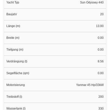
Yacht Typ
Sun Odyssey 440
Baujahr
20
Länge (m)
13.00
Breite (m)
0.00
Tiefgang (m)
0.00
Verdrängung (t)
8.56
Segelfläche (qm)
0.00
Motorisierung
Yanmar 45 Hp/33kW
Treibstoff (l)
200
Wassertank (l)
330