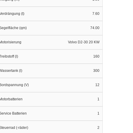
Verdrängung (t)
7.60
Segelfläche (qm)
74.00
Motorisierung
Volvo D2-30 20 KW
Treibstoff (l)
160
Wassertank (l)
300
Bordspannung (V)
12
Motorbatterien
1
Service Batterien
1
Steuerrad (-räder)
2