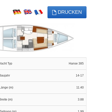
DRUCKEN
Yacht Typ
Hanse 385
Baujahr
14-17
Länge (m)
11.40
Breite (m)
3.88
Tiefgang (m)
1.99