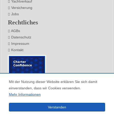
Yachtverkauf
Versicherung
Jobs
Rechtliches
AGBs
Datenschutz
Impressum
Kontakt
Mit der Nutzung dieser Website erklären Sie sich damit
einverstanden, dass wir Cookies verwenden.
Mehr Informationen
Alle Redaktionellen Inhalte (c) Barone Yachting, Keine Vervielfältigung ohne vorherige
Verstanden
Zustimmung