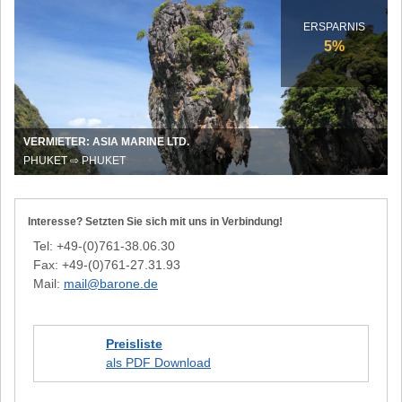
5%
Rabatt
ERSPARNIS
auf
5%
Ihren
Osterurlaub
in
Thailand
VERMIETER: ASIA MARINE LTD.
PHUKET ⇨ PHUKET
Interesse? Setzten Sie sich mit uns in Verbindung!
Tel: +49-(0)761-38.06.30
Fax: +49-(0)761-27.31.93
Mail:
mail@barone.de
Preisliste
als PDF Download