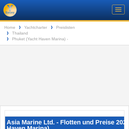
Barone
Header
Navigation
Toggl
Yachting
navig
Breadcrumb
Language
Home
Yachtcharter
Preislisten
❱
❱
Thailand
❱
ENTSPANNUNG VOR DEN MALERISCHEN INSELN DER SEYCHELLEN
Phuket (Yacht Haven Marina) -
❱
Asia
Marine
Ltd.
Asia Marine Ltd. - Flotten und Preise 202
-
Haven Marina)
Flotten