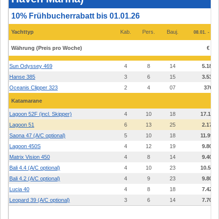
und
Preise
10% Frühbucherrabatt bis 01.01.26
2026
-
Phuket
Yachttyp
Kab.
Pers.
Bauj.
08.01. - 13.
(Yacht
Haven
Marina)
Währung (Preis pro Woche)
€
Sun Odyssey 469
4
8
14
5.180
Hanse 385
3
6
15
3.535
Oceanis Clipper 323
2
4
07
370
Katamarane
Lagoon 52F (incl. Skipper)
4
10
18
17.150
Lagoon 51
6
13
25
2.175
Saona 47 (A/C optional)
5
10
18
11.998
Lagoon 450S
4
12
19
9.800
Matrix Vision 450
4
8
14
9.400
Bali 4.4 (A/C optional)
4
10
23
10.500
Bali 4.2 (A/C optional)
4
9
23
9.800
Lucia 40
4
8
18
7.420
Leopard 39 (A/C optional)
3
6
14
7.700