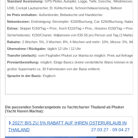
Standard Ausrüstung:
GPS Plotter, Autopilot, Logge, Tiefe, Geschw., Windmesser, 
USB, Cockpit Lautsprecher, El. Kühlschrank, Schnorchelausrüstung, Beiboot
Im Preis enthalten:
Außenborder, Bettwäsche und Handtücher.
Nebenkosten:
Endreinigung: Einrümpfer: €200/Buchung; Cat: €250/Buchung, Nationa
Extras:
Skipper €150/Tag + Prov., Koch €110/Tag + Prov., Hostess €100/Tag + Prov., D
Sicherheitsnetz: €150/Charter, Vollpension von €35-55 pro Person und Tag (3 Mahlzeiten
Rabatte:
2 Wochen: 5%, 3 Wochen: 8%, 4 Wochen und mehr: 10%, Messe: 5%, Wiede
Übernahme / Rückgabe:
täglich 12 Uhr / 12 Uhr
Transfer (einfach):
vom Flughafen Phuket zur Marina ist möglich. Preis auf Anfrage.
Proviantbestellung:
möglich. Einige Basics (keine verderbliche Ware) können in der M
großer Supermarkt ca. 30 Fahrminuten von der Basis entfernt.
Sprache in der Basis:
Englisch
Die passenden Sonderangebote zu Yachtcharter Thailand ab Phuket
(Yacht Haven Marina):
2027!
2027! BIS ZU 5% RABATT AUF IHREN OSTERURLAUB IN
❱
Bis
THAILAND
27.03.27 - 09.04.27
zu