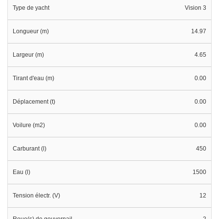
Type de yacht
Vision 3
Longueur (m)
14.97
Largeur (m)
4.65
Tirant d'eau (m)
0.00
Déplacement (t)
0.00
Voilure (m2)
0.00
Carburant (l)
450
Eau (l)
1500
Tension électr. (V)
12
Roue(s) de gouvernail
2