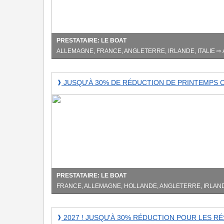
Boat
!
Économisez
jusqu'à
PRESTATAIRE: LE BOAT
30
ALLEMAGNE, FRANCE, ANGLETERRE, IRLANDE, ITALIE ⇨ 
%
Allemagne,
Jusqu'à
JUSQU'À 30% DE RÉDUCTION DE PRINTEMPS C
❱
France,
30%
de
réduction
de
printemps
chez
Le
Boat
!
PRESTATAIRE: LE BOAT
FRANCE, ALLEMAGNE, HOLLANDE, ANGLETERRE, IRLAN
2027
2027 ! JUSQU'À 30% RÉDUCTION POUR LES RÉ
❱
!