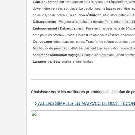
Caution / franchise:
Une caution pour le bateau et l'équipement, ain
doivent être versées sur place. La caution pour le bateau peut être r
selon le type de bateau. La
caution réduite
se situe alors entre 295 €
Débarquement:
En general les bâteaux doivent être rendu propre. Si
Embarquement / Débarquement:
Prise en charge à partir de 14h, 
sauf pour les bateaux Vision. Ceci est valable sous réserve de reconfi
Convoyage:
dépendant les routes. Transfer de voiture pour des con
Modalités de paiement:
40% 1er paiment à la réservation, solde dos
assurance annulation voyage:
Comme les frais d'annulation peuve
Langues parlées:
anglais et néerlandais
Choisissez entre les meilleures promotions de location de pen
Allers
ALLERS SIMPLES EN MAI AVEC LE BOAT ! ÉCO
❱
simples
en
mai
avec
Le