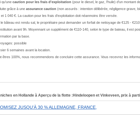
si qu'une
caution pour les frais d'exploitation
(pour le diesel, le gaz, l'huile) d'un montant
éduite grâce à une
assurance caution
(non assurés : intention délibérée, négligence grave, bi
 et 1 040 €. La caution pour les frais d'exploitation doit néanmoins être versée.
 le bâteau est rendu sal, le propriétaire peut demander un forfait de nettoyage de €125 - €21
restitution avant 9h. Moyennant un supplément de €110-140, selon le type de bateau, il est p
rmation par la base.
voyages: possible
sier 6 semaines avant la location.
nt êtres 100%, nous recommendons de concluire cette assurance. Vous recevrez les informat
iches en Hollande à Aperçu de la flotte :Hindeloopen et Vinkeveen, prix à parti
NOMISEZ JUSQU'À 30 % ALLEMAGNE, FRANCE,