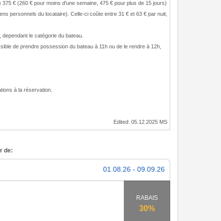
 de 375 € (260 € pour moins d'une semaine, 475 € pour plus de 15 jours)
ens personnels du locataire). Celle-ci coûte entre 31 € et 63 € par nuit,
0, dependant le catégorie du bateau.
ossible de prendre possession du bateau à 11h ou de le rendre à 12h,
ions à la réservation.
Edited: 05.12.2025 MS
r de:
01.08.26 - 09.09.26
RABAIS
30%