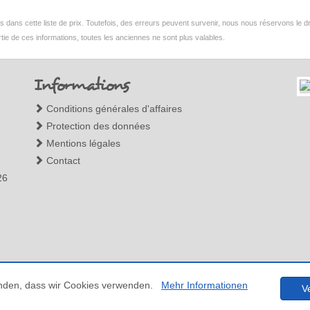
ans cette liste de prix. Toutefois, des erreurs peuvent survenir, nous nous réservons le droi
tie de ces informations, toutes les anciennes ne sont plus valables.
Informations
Conditions générales d'affaires
Protection des données
Mentions légales
Contact
26
tanden, dass wir Cookies verwenden.
Mehr Informationen
V
droits réservés (c) Barone Yachting, Reproduction partielle ou intégrale interdite sans autoris