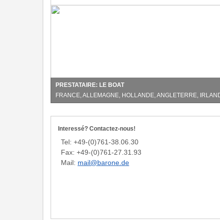
Jusqu'à
30%
réduction
pour
les
réservations
anticipées
chez
PRESTATAIRE: LE BOAT
Le
FRANCE, ALLEMAGNE, HOLLANDE, ANGLETERRE, IRLAN
Boat
Interessé? Contactez-nous!
Tel: +49-(0)761-38.06.30
Fax: +49-(0)761-27.31.93
Mail:
mail@barone.de