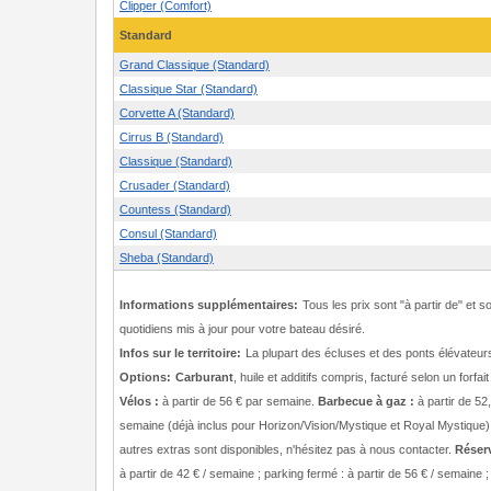
Clipper (Comfort)
Standard
Grand Classique (Standard)
Classique Star (Standard)
Corvette A (Standard)
Cirrus B (Standard)
Classique (Standard)
Crusader (Standard)
Countess (Standard)
Consul (Standard)
Sheba (Standard)
Informations supplémentaires:
Tous les prix sont "à partir de" et s
quotidiens mis à jour pour votre bateau désiré.
Infos sur le territoire:
La plupart des écluses et des ponts élévateurs 
Options:
Carburant
, huile et additifs compris, facturé selon un forfai
Vélos :
à partir de 56 € par semaine.
Barbecue à gaz :
à partir de 52
semaine (déjà inclus pour Horizon/Vision/Mystique et Royal Mystique)
autres extras sont disponibles, n'hésitez pas à nous contacter.
Réser
à partir de 42 € / semaine ; parking fermé : à partir de 56 € / semaine ;