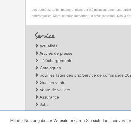
Les données, tarifs, images et plans ont été minutieusement assemblés d
contractuelles. Merci de nous demander un devis individuel. Dès la sor
Footer
Service
Actualités
Articles de presse
Téléchargements
Catalogues
pour les listes des prix Service de commande 20
Gestion vente
Vente de voiliers
Assurance
Jobs
Mit der Nutzung dieser Website erklären Sie sich damit einvers
Tous 