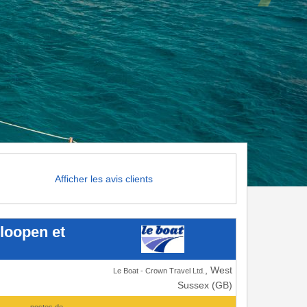
Afficher les avis clients
eloopen et
, West
Le Boat - Crown Travel Ltd.
Sussex (GB)