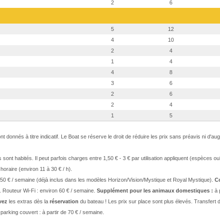
2
6
5
12
4
10
2
4
1
4
4
8
3
6
2
6
2
4
1
5
ont donnés à titre indicatif. Le Boat se réserve le droit de réduire les prix sans préavis ni d'a
sont habités. Il peut parfois charges entre 1,50 € - 3 € par utilisation appliquent (espèces ou
t horaire (environ 11 à 30 € / h).
,50 € / semaine (déjà inclus dans les modèles Horizon/Vision/Mystique et Royal Mystique).
C
. Routeur Wi-Fi : environ 60 € / semaine.
Supplément pour les animaux domestiques :
à 
vez
les extras dès la
réservation
du bateau ! Les prix sur place sont plus élevés. Transfert d
 parking couvert : à partir de 70 € / semaine.