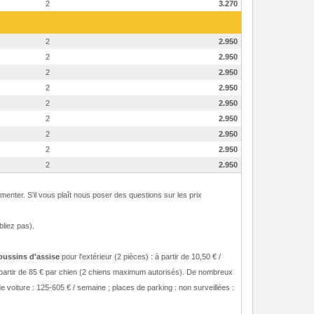
2
3.270
2
2.950
2
2.950
2
2.950
2
2.950
2
2.950
2
2.950
2
2.950
2
2.950
2
2.950
ugmenter. S'il vous plaît nous poser des questions sur les prix
bliez pas).
oussins d'assise
pour l'extérieur (2 pièces) : à partir de 10,50 € /
partir de 85 € par chien (2 chiens maximum autorisés). De nombreux
e voiture : 125-605 € / semaine ; places de parking : non surveillées :