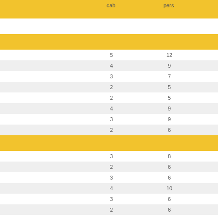
cab.
pers.
5
12
4
9
3
7
2
5
2
5
4
9
3
9
2
6
3
8
2
6
3
6
4
10
3
6
2
6