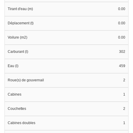
Tirant d'eau (m)
0.00
Déplacement (t)
0.00
Voilure (m2)
0.00
Carburant (l)
302
Eau (l)
459
Roue(s) de gouvernail
2
Cabines
1
Couchettes
2
Cabines doubles
1