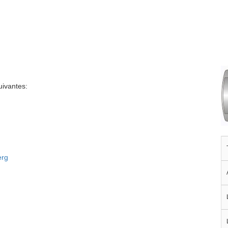
uivantes:
erg