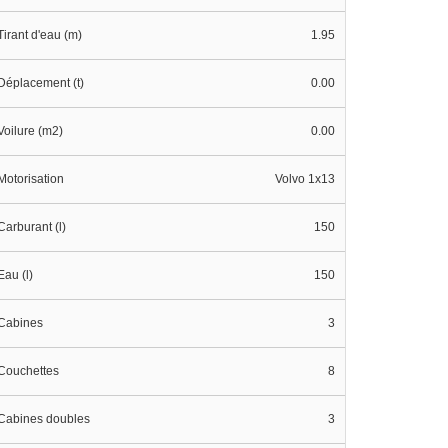
Tirant d'eau (m)
1.95
Déplacement (t)
0.00
Voilure (m2)
0.00
Motorisation
Volvo 1x13
Carburant (l)
150
Eau (l)
150
Cabines
3
Couchettes
8
Cabines doubles
3