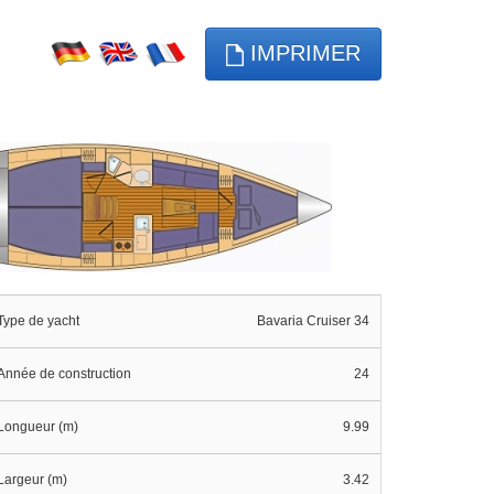
IMPRIMER
Type de yacht
Bavaria Cruiser 34
Année de construction
24
Longueur (m)
9.99
Largeur (m)
3.42