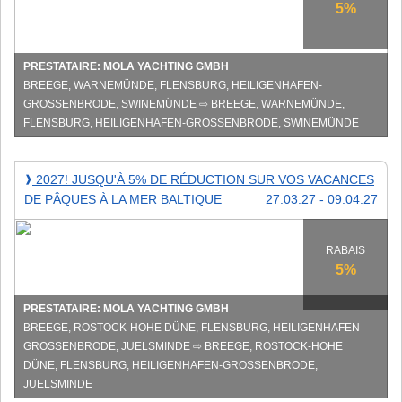
voilier
5%
en
Allemagne
(Mer
PRESTATAIRE: MOLA YACHTING GMBH
Baltique)
BREEGE, WARNEMÜNDE, FLENSBURG, HEILIGENHAFEN-
à
GROSSENBRODE, SWINEMÜNDE ⇨ BREEGE, WARNEMÜNDE, F
la
LENSBURG, HEILIGENHAFEN-GROSSENBRODE, SWINEMÜNDE
Pentecôte
2027!
2027! JUSQU'À 5% DE RÉDUCTION SUR VOS VACANCES
❱
Jusqu'à
DE PÂQUES À LA MER BALTIQUE
27.03.27 - 09.04.27
5%
de
réduction
RABAIS
sur
5%
vos
vacances
PRESTATAIRE: MOLA YACHTING GMBH
de
BREEGE, ROSTOCK-HOHE DÜNE, FLENSBURG, HEILIGENHAFEN-
Pâques
GROSSENBRODE, JUELSMINDE ⇨ BREEGE, ROSTOCK-HOHE D
à
ÜNE, FLENSBURG, HEILIGENHAFEN-GROSSENBRODE, JU
la
ELSMINDE