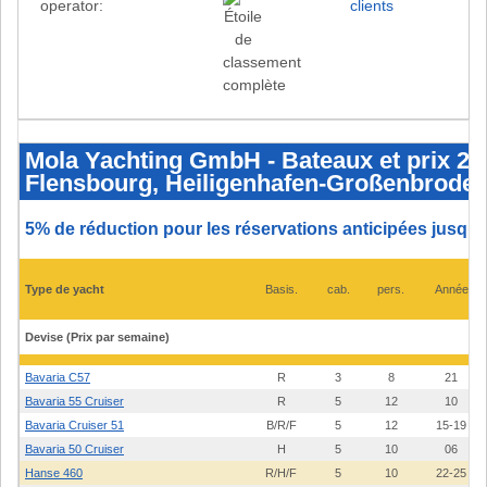
operator:
clients
Mola
Yachting
GmbH
Mola Yachting GmbH - Bateaux et prix 20
-
Flensbourg, Heiligenhafen-Großenbrode,
Bateaux
et
prix
2026
5% de réduction pour les réservations anticipées jusqu'
-
Breege,
Rostock-
Hohe
Type de yacht
Basis.
cab.
pers.
Année
Düne,
Flensbourg,
Heiligenhafen-
Großenbrode,
Devise (Prix par semaine)
Juelsminde
Bavaria C57
R
3
8
21
Bavaria 55 Cruiser
R
5
12
10
Bavaria Cruiser 51
B/R/F
5
12
15-19
Bavaria 50 Cruiser
H
5
10
06
Hanse 460
R/H/F
5
10
22-25