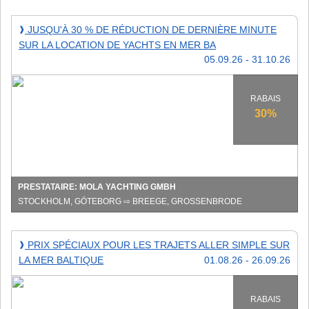
mer
Baltique
Jusqu'à
JUSQU'À 30 % DE RÉDUCTION DE DERNIÈRE MINUTE
❱
30
SUR LA LOCATION DE YACHTS EN MER BA
%
05.09.26 - 31.10.26
de
réduction
de
RABAIS
dernière
30%
minute
sur
la
location
de
PRESTATAIRE: MOLA YACHTING GMBH
yachts
STOCKHOLM, GÖTEBORG ⇨ BREEGE, GROSSENBRODE
en
mer
Prix
PRIX SPÉCIAUX POUR LES TRAJETS ALLER SIMPLE SUR
❱
Ba
spéciaux
LA MER BALTIQUE
01.08.26 - 26.09.26
pour
les
trajets
RABAIS