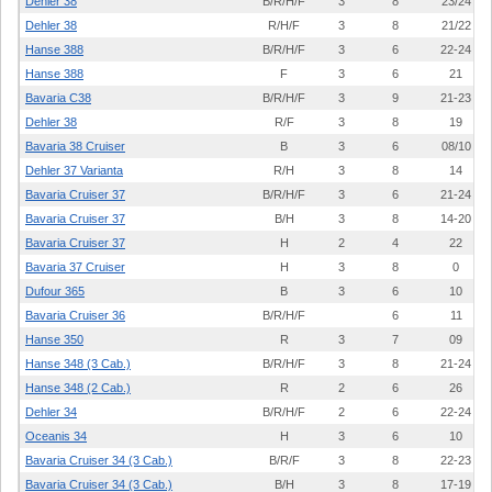
Dehler 38
B/R/H/F
3
8
23/24
Dehler 38
R/H/F
3
8
21/22
Hanse 388
B/R/H/F
3
6
22-24
Hanse 388
F
3
6
21
Bavaria C38
B/R/H/F
3
9
21-23
Dehler 38
R/F
3
8
19
Bavaria 38 Cruiser
B
3
6
08/10
Dehler 37 Varianta
R/H
3
8
14
Bavaria Cruiser 37
B/R/H/F
3
6
21-24
Bavaria Cruiser 37
B/H
3
8
14-20
Bavaria Cruiser 37
H
2
4
22
Bavaria 37 Cruiser
H
3
8
0
Dufour 365
B
3
6
10
Bavaria Cruiser 36
B/R/H/F
6
11
Hanse 350
R
3
7
09
Hanse 348 (3 Cab.)
B/R/H/F
3
8
21-24
Hanse 348 (2 Cab.)
R
2
6
26
Dehler 34
B/R/H/F
2
6
22-24
Oceanis 34
H
3
6
10
Bavaria Cruiser 34 (3 Cab.)
B/R/F
3
8
22-23
Bavaria Cruiser 34 (3 Cab.)
B/H
3
8
17-19