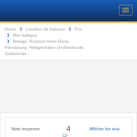
Barone
Header
Navigation
Toggl
Yachting
navig
Breadcrumb
Language
Home
Location de bateaux
Prix
❱
❱
Mer baltique
❱
ENTSPANNUNG VOR DEN MALERISCHEN INSELN DER SEYCHELLEN
Breege, Rostock-Hohe Düne,
❱
Flensbourg, Heiligenhafen-Großenbrode,
Juelsminde -
4
Note moyenne
Afficher les avis