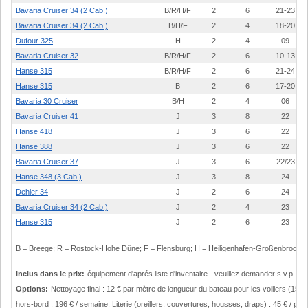
Bavaria Cruiser 34 (2 Cab.)
B/R/H/F
2
6
21-23
Bavaria Cruiser 34 (2 Cab.)
B/H/F
2
4
18-20
Dufour 325
H
2
4
09
Bavaria Cruiser 32
B/R/H/F
2
6
10-13
Hanse 315
B/R/H/F
2
6
21-24
Hanse 315
B
2
6
17-20
Bavaria 30 Cruiser
B/H
2
4
06
Bavaria Cruiser 41
J
3
8
22
Hanse 418
J
3
6
22
Hanse 388
J
3
6
22
Bavaria Cruiser 37
J
3
6
22/23
Hanse 348 (3 Cab.)
J
3
8
24
Dehler 34
J
2
6
24
Bavaria Cruiser 34 (2 Cab.)
J
2
4
23
Hanse 315
J
2
6
23
B = Breege; R = Rostock-Hohe Düne; F = Flensburg; H = Heiligenhafen-Großenbrode; 
Inclus dans le prix:
équipement d'aprés liste d'inventaire - veuillez demander s.v.p.
Options:
Nettoyage final : 12 € par mètre de longueur du bateau pour les voiliers (15 €
hors-bord : 196 € / semaine. Literie (oreillers, couvertures, housses, draps) : 45 € / p