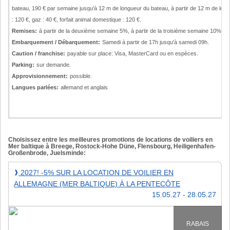
bateau, 190 € par semaine jusqu'à 12 m de longueur du bateau, à partir de 12 m de lon
: 120 €, gaz : 40 €, forfait animal domestique : 120 €.
Remises:
à partir de la deuxième semaine 5%, à partir de la troisième semaine 10%
Embarquement / Débarquement:
Samedi à partir de 17h jusqu'à samedi 09h.
Caution / franchise:
payable sur place: Visa, MasterCard ou en espèces.
Parking:
sur demande.
Approvisionnement:
possible.
Langues parlées:
allemand et anglais
Choisissez entre les meilleures promotions de locations de voiliers en
Mer baltique à Breege, Rostock-Hohe Düne, Flensbourg, Heiligenhafen-
Großenbrode, Juelsminde:
2027!
2027! -5% SUR LA LOCATION DE VOILIER EN
❱
-5%
ALLEMAGNE (MER BALTIQUE) À LA PENTECÔTE
sur
15.05.27 - 28.05.27
la
location
de
RABAIS