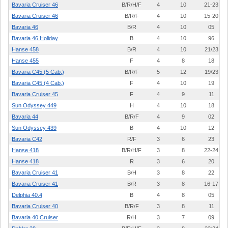
Bavaria Cruiser 46
B/R/H/F
4
10
21-23
Bavaria Cruiser 46
B/R/F
4
10
15-20
Bavaria 46
B/R
4
10
05
Bavaria 46 Holiday
B
4
10
96
Hanse 458
B/R
4
10
21/23
Hanse 455
F
4
8
18
Bavaria C45 (5 Cab.)
B/R/F
5
12
19/23
Bavaria C45 (4 Cab.)
F
4
10
19
Bavaria Cruiser 45
F
4
9
11
Sun Odyssey 449
H
4
10
18
Bavaria 44
B/R/F
4
9
02
Sun Odyssey 439
B
4
10
12
Bavaria C42
R/F
3
6
23
Hanse 418
B/R/H/F
3
8
22-24
Hanse 418
R
3
6
20
Bavaria Cruiser 41
B/H
3
8
22
Bavaria Cruiser 41
B/R
3
8
16-17
Delphia 40.4
B
4
8
05
Bavaria Cruiser 40
B/R/F
3
8
11
Bavaria 40 Cruiser
R/H
3
7
09