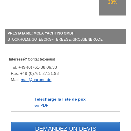
aller
30%
simple
sur
la
mer
Baltique
PRESTATAIRE: MOLA YACHTING GMBH
STOCKHOLM, GÖTEBORG ⇨ BREEGE, GROSSENBRODE
Interessé? Contactez-nous!
Tel: +49-(0)761-38.06.30
Fax: +49-(0)761-27.31.93
Mail:
mail@barone.de
Telecharge la liste de prix
en PDF
DEMANDEZ UN DEVIS