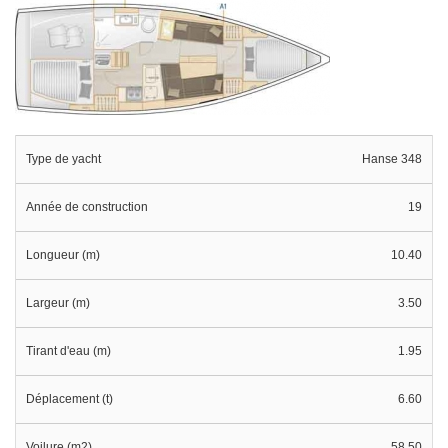
Type de yacht
Hanse 348
Année de construction
19
Longueur (m)
10.40
Largeur (m)
3.50
Tirant d'eau (m)
1.95
Déplacement (t)
6.60
Voilure (m2)
58.50