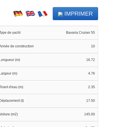
IMPRIMER
Type de yacht
Bavaria Cruiser 55
Année de construction
10
Longueur (m)
16.72
Largeur (m)
4.76
Tirant d'eau (m)
2.35
Déplacement (t)
17.50
Voilure (m2)
145.00