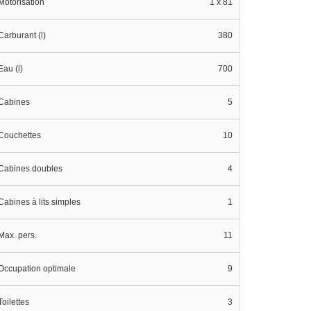
Motorisation
1 x 81
Carburant (l)
380
Eau (l)
700
Cabines
5
Couchettes
10
Cabines doubles
4
Cabines à lits simples
1
Max. pers.
11
Occupation optimale
9
Toilettes
3