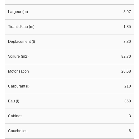
Largeur (m)
3.97
Tirant d'eau (m)
1.85
Déplacement (t)
8.30
Voilure (m2)
82.70
Motorisation
28,68
Carburant (l)
210
Eau (l)
360
Cabines
3
Couchettes
6