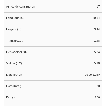
Année de construction
17
Longueur (m)
10.34
Largeur (m)
3.44
Tirant d'eau (m)
1.98
Déplacement (t)
5.34
Voilure (m2)
55.30
Motorisation
Volvo 21HP
Carburant (l)
130
Eau (l)
206