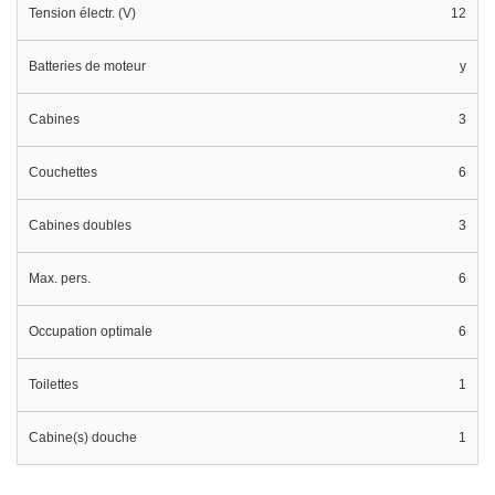
Tension électr. (V)
12
Batteries de moteur
y
Cabines
3
Couchettes
6
Cabines doubles
3
Max. pers.
6
Occupation optimale
6
Toilettes
1
Cabine(s) douche
1