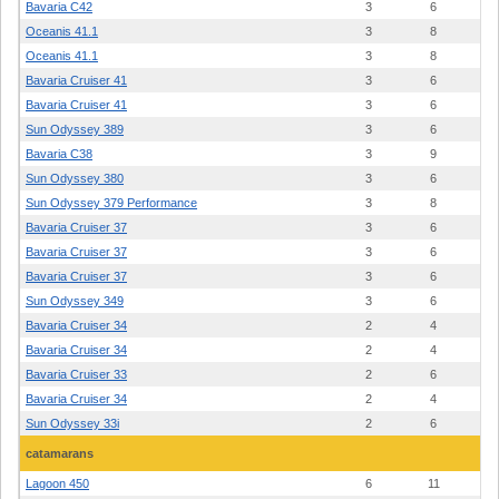
Bavaria C42
3
6
Oceanis 41.1
3
8
Oceanis 41.1
3
8
Bavaria Cruiser 41
3
6
Bavaria Cruiser 41
3
6
Sun Odyssey 389
3
6
Bavaria C38
3
9
Sun Odyssey 380
3
6
Sun Odyssey 379 Performance
3
8
Bavaria Cruiser 37
3
6
Bavaria Cruiser 37
3
6
Bavaria Cruiser 37
3
6
Sun Odyssey 349
3
6
Bavaria Cruiser 34
2
4
Bavaria Cruiser 34
2
4
Bavaria Cruiser 33
2
6
Bavaria Cruiser 34
2
4
Sun Odyssey 33i
2
6
catamarans
Lagoon 450
6
11