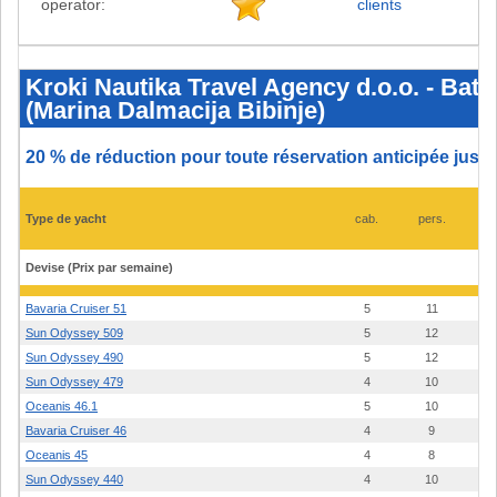
operator:
clients
Kroki
Nautika
Travel
Kroki Nautika Travel Agency d.o.o. - Bate
Agency
(Marina Dalmacija Bibinje)
d.o.o.
-
Bateaux
et
20 % de réduction pour toute réservation anticipée jusq
prix
2026
-
Sukosan
Type de yacht
cab.
pers.
A
(Marina
Dalmacija
Bibinje)
Devise (Prix par semaine)
Bavaria Cruiser 51
5
11
Sun Odyssey 509
5
12
Sun Odyssey 490
5
12
Sun Odyssey 479
4
10
Oceanis 46.1
5
10
Bavaria Cruiser 46
4
9
Oceanis 45
4
8
Sun Odyssey 440
4
10