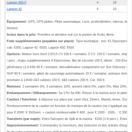
Lagoon 450 F
4
10
Lagoon 42
4
10
Èquipement:
GPS, GPS plotter, Pilote automatique, Loch, profondimètre, vitesse, Aném
Annexe
Inclus dans le prix:
Première et dernière nuit sur le ponton de Kroki, literie.
Frais supplémentaires (payables sur place):
Taxe touristique : env. €1.5/jour/pers., 
cab. €300, Lagoon 42: €500, Lagoon 450: €550
Options:
Moteur hors-bord 2,5/3,5 CV 100 € / semaine, 5 CV 150 € / semaine, skipper : 
/ pers., draps supplémentaires 8 €/personne, filet de sécurité 100 €, blister : 150 €/sem
générateur (2,4 kW) 80 € / semaine, dessalinisateur (uniquement sur Sun Odyssey 479 «
SUP 90 € / semaine, gilets de sauvetage automatiques 15 € / semaine, animaux domesti
prioritaire à 13h00 2&3 cabines 150 €, 4&5 cabines 200 €, Cat. 300 €.
Remises:
2 semaines 5%, 3 semaines 10%, ancient client 5%, salon 5%, Max 20%.
Embarquement / Débarquement:
Sa 17h/ Sa 09h. Retour à la marina avec le plein d
Caution / franchise:
à déposer sur place par carte Visa, Diners, Master, Amex, Euroc
Remboursement de la caution en fonction du montant de la caution (ne s'applique pas a
pour € 2000: € 350/sem. + caution remboursable € 400 ; pour € 1000 - 1500,- : € 300/s
Transferts (par trajet):
Entre l'aéroport de Split et la marina : €200 (1-8 pers.), Entre l
Approvisionnement:
Commandez la nourriture, des boissons et des articles d'hygiène
fin de votre commande s'il vous plaît écrire le port et le nom du bateau - les dispositions