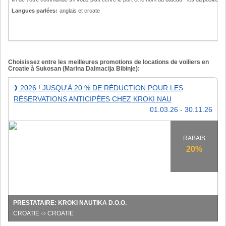
Langues parlées:
anglais et croate
Choisissez entre les meilleures promotions de locations de voiliers en
Croatie à Sukosan (Marina Dalmacija Bibinje):
2026
2026 ! JUSQU'À 20 % DE RÉDUCTION POUR LES
❱
!
RÉSERVATIONS ANTICIPÉES CHEZ KROKI NAU
Jusqu'à
01.03.26 - 30.11.26
20
%
de
RABAIS
réduction
20%
pour
les
réservations
anticipées
chez
PRESTATAIRE: KROKI NAUTIKA D.O.O.
Kroki
CROATIE ⇨ CROATIE