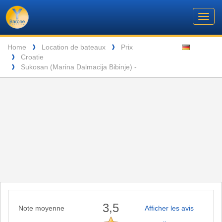
Barone
Header
Navigation
Toggl
Yachting
navig
Breadcrumb
Language
Home
Location de bateaux
Prix
❱
❱
Croatie
❱
ENTSPANNUNG VOR DEN MALERISCHEN INSELN DER SEYCHELLEN
Sukosan (Marina Dalmacija Bibinje) -
❱
3,5
Note moyenne
Afficher les avis