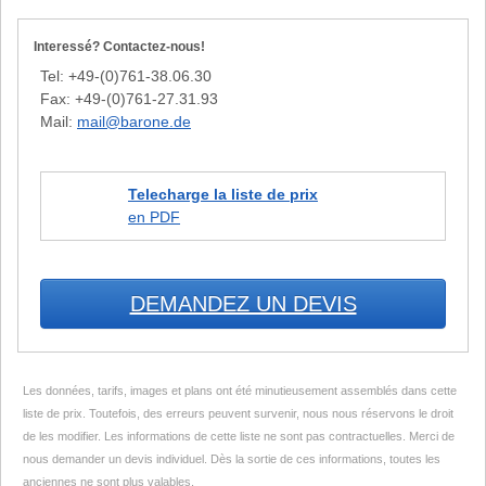
Nau
Interessé? Contactez-nous!
Tel: +49-(0)761-38.06.30
Fax: +49-(0)761-27.31.93
Mail:
mail@barone.de
Telecharge la liste de prix
en PDF
DEMANDEZ UN DEVIS
Les données, tarifs, images et plans ont été minutieusement assemblés dans cette
liste de prix. Toutefois, des erreurs peuvent survenir, nous nous réservons le droit
de les modifier. Les informations de cette liste ne sont pas contractuelles. Merci de
nous demander un devis individuel. Dès la sortie de ces informations, toutes les
anciennes ne sont plus valables.