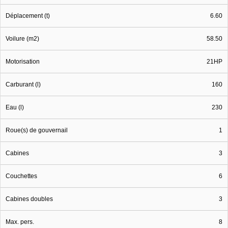
Déplacement (t)
6.60
Voilure (m2)
58.50
Motorisation
21HP
Carburant (l)
160
Eau (l)
230
Roue(s) de gouvernail
1
Cabines
3
Couchettes
6
Cabines doubles
3
Max. pers.
8