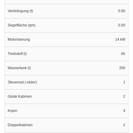
Verdrängung (t)
0.00
Segelfläche (qm)
0.00
Motorisierung
14 kW
Treibstoff (l)
60
Wassertank (l)
350
Steuerrad (-räder)
1
Gäste Kabinen
2
Kojen
4
Doppelkabinen
2