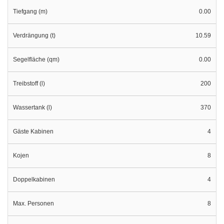
Tiefgang (m)
0.00
Verdrängung (t)
10.59
Segelfläche (qm)
0.00
Treibstoff (l)
200
Wassertank (l)
370
Gäste Kabinen
4
Kojen
8
Doppelkabinen
4
Max. Personen
8