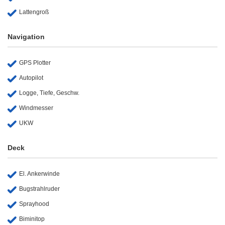
Lattengroß
Navigation
GPS Plotter
Autopilot
Logge, Tiefe, Geschw.
Windmesser
UKW
Deck
El. Ankerwinde
Bugstrahlruder
Sprayhood
Biminitop