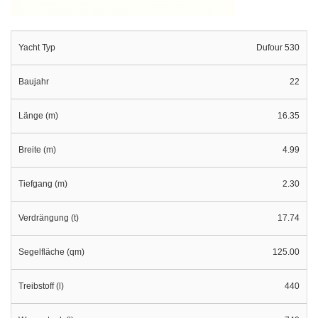
Yacht Typ
Dufour 530
Baujahr
22
Länge (m)
16.35
Breite (m)
4.99
Tiefgang (m)
2.30
Verdrängung (t)
17.74
Segelfläche (qm)
125.00
Treibstoff (l)
440