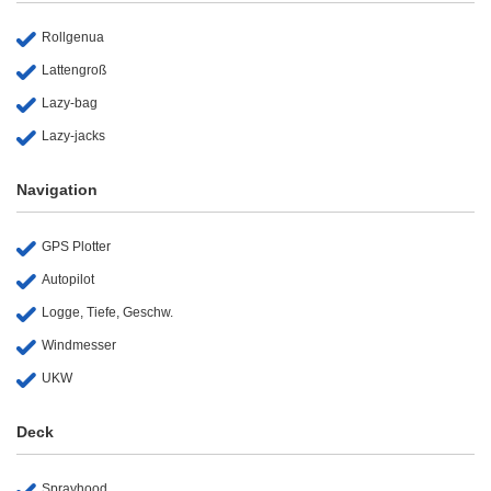
Rollgenua
Lattengroß
Lazy-bag
Lazy-jacks
Navigation
GPS Plotter
Autopilot
Logge, Tiefe, Geschw.
Windmesser
UKW
Deck
Sprayhood