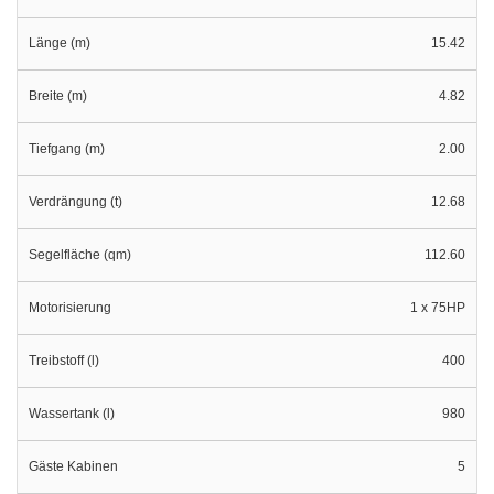
Länge (m)
15.42
Breite (m)
4.82
Tiefgang (m)
2.00
Verdrängung (t)
12.68
Segelfläche (qm)
112.60
Motorisierung
1 x 75HP
Treibstoff (l)
400
Wassertank (l)
980
Gäste Kabinen
5