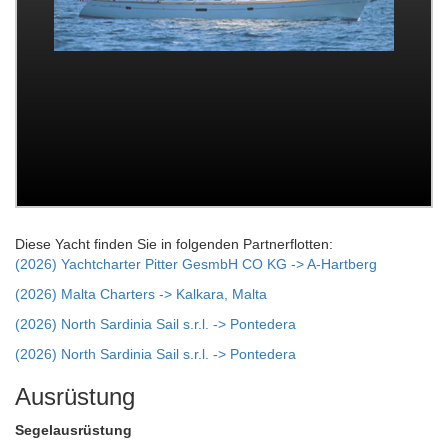
Diese Yacht finden Sie in folgenden Partnerflotten:
(2026) Yachtcharter Pitter GesmbH CO KG -> A-Hartberg
(2026) Malta Charters -> Kalkara, Malta
(2026) North Sardinia Sail s.r.l. -> Pontedera
(2026) North Sardinia Sail s.r.l. -> Pontedera
Ausrüstung
Segelausrüstung