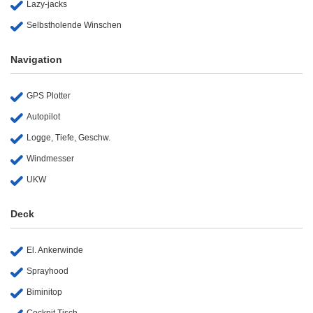
Lazy-jacks
Selbstholende Winschen
Navigation
GPS Plotter
Autopilot
Logge, Tiefe, Geschw.
Windmesser
UKW
Deck
El. Ankerwinde
Sprayhood
Biminitop
Cockpit Tisch