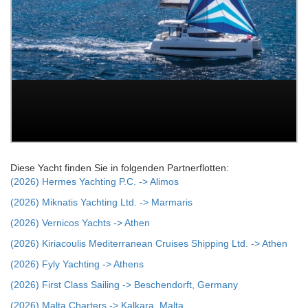
Diese Yacht finden Sie in folgenden Partnerflotten:
(2026) Hermes Yachting P.C. -> Alimos
(2026) Miknatis Yachting Ltd. -> Marmaris
(2026) Vernicos Yachts -> Athen
(2026) Kiriacoulis Mediterranean Cruises Shipping Ltd. -> Athen
(2026) Fyly Yachting -> Athens
(2026) First Class Sailing -> Beschendorft, Germany
(2026) Malta Charters -> Kalkara, Malta