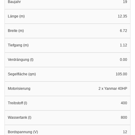
Baujahr
19
Länge (m)
12.35
Breite (m)
6.72
Tiefgang (m)
1.12
Verdrängung (t)
0.00
Segelfläche (qm)
105.00
Motorisierung
2 x Yanmar 40HP
Treibstoff (l)
400
Wassertank (l)
800
Bordspannung (V)
12