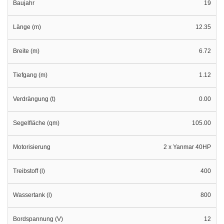
Baujahr
19
Länge (m)
12.35
Breite (m)
6.72
Tiefgang (m)
1.12
Verdrängung (t)
0.00
Segelfläche (qm)
105.00
Motorisierung
2 x Yanmar 40HP
Treibstoff (l)
400
Wassertank (l)
800
Bordspannung (V)
12