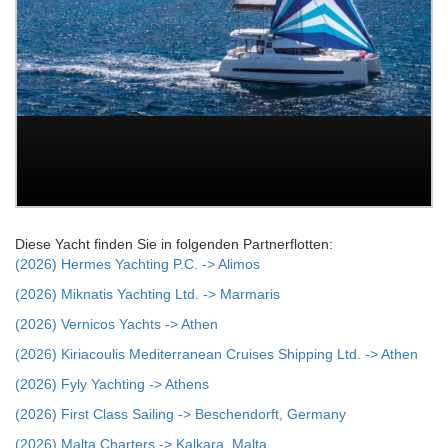
Diese Yacht finden Sie in folgenden Partnerflotten:
(2026) Hermes Yachting P.C. -> Alimos
(2026) Miknatis Yachting Ltd. -> Marmaris
(2026) Vernicos Yachts -> Athen
(2026) Kiriacoulis Mediterranean Cruises Shipping Ltd. -> Athen
(2026) Fyly Yachting -> Athens
(2026) First Class Sailing -> Beschendorft, Germany
(2026) Malta Charters -> Kalkara, Malta