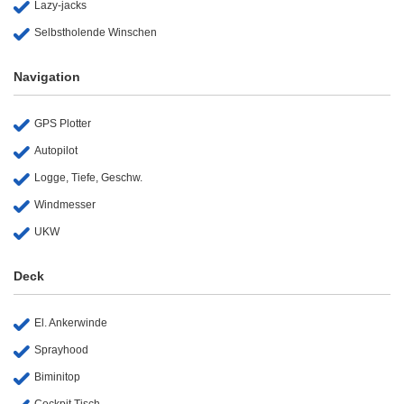
Lazy-jacks
Selbstholende Winschen
Navigation
GPS Plotter
Autopilot
Logge, Tiefe, Geschw.
Windmesser
UKW
Deck
El. Ankerwinde
Sprayhood
Biminitop
Cockpit Tisch