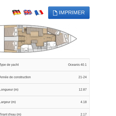
IMPRIMER
Type de yacht
Oceanis 40.1
Année de construction
21-24
Longueur (m)
12.87
Largeur (m)
4.18
Tirant d'eau (m)
2.17