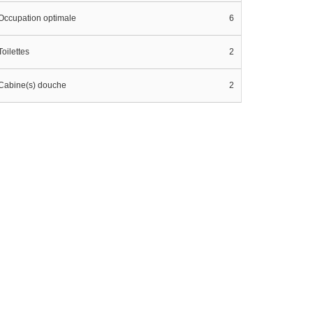
Occupation optimale
6
Toilettes
2
Cabine(s) douche
2