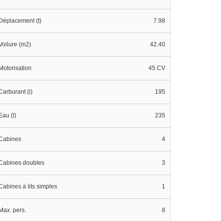
Déplacement (t)
7.98
Voilure (m2)
42.40
Motorisation
45 CV
Carburant (l)
195
Eau (l)
235
Cabines
4
Cabines doubles
3
Cabines à lits simples
1
Max. pers.
8