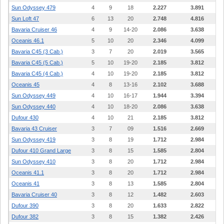
Sun Odyssey 479
4
9
18
2.227
3.891
Sun Loft 47
6
13
20
2.748
4.816
Bavaria Cruiser 46
4
9
14-20
2.086
3.638
Oceanis 46.1
5
10
20
2.346
4.099
Bavaria C45 (3 Cab.)
3
7
20
2.019
3.565
Bavaria C45 (5 Cab.)
5
10
19-20
2.185
3.812
Bavaria C45 (4 Cab.)
4
10
19-20
2.185
3.812
Oceanis 45
4
8
13-16
2.102
3.688
Sun Odyssey 449
4
10
16-17
1.944
3.394
Sun Odyssey 440
4
10
18-20
2.086
3.638
Dufour 430
4
10
21
2.185
3.812
Bavaria 43 Cruiser
3
7
09
1.516
2.669
Sun Odyssey 419
3
8
19
1.712
2.984
Dufour 410 Grand Large
3
8
15
1.585
2.804
Sun Odyssey 410
3
8
20
1.712
2.984
Oceanis 41.1
3
8
20
1.712
2.984
Oceanis 41
3
8
13
1.585
2.804
Bavaria Cruiser 40
3
8
12
1.482
2.603
Dufour 390
3
8
20
1.633
2.822
Dufour 382
3
8
15
1.382
2.426