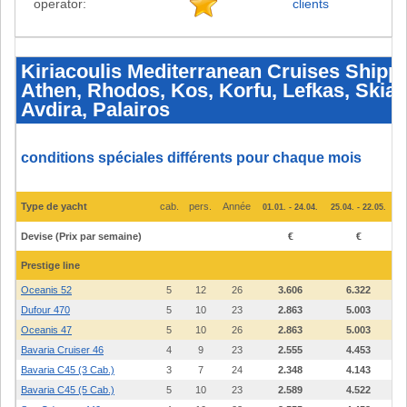
operator:
clients
Kiriacoulis
Mediterranean
Cruises
Kiriacoulis Mediterranean Cruises Shippin
Shipping
Athen, Rhodos, Kos, Korfu, Lefkas, Skiat
Ltd.
-
Avdira, Palairos
Bateaux
et
prix
2026
conditions spéciales différents pour chaque mois
-
Athen,
Rhodos,
Kos,
Type de yacht
cab.
pers.
Année
Korfu,
01.01. - 24.04.
25.04. - 22.05.
23
Lefkas,
Skiathos,
Devise (Prix par semaine)
€
€
Paros,
Mykonos,
Prestige line
Volos,
Avdira,
Palairos
Oceanis 52
5
12
26
3.606
6.322
Dufour 470
5
10
23
2.863
5.003
Oceanis 47
5
10
26
2.863
5.003
Bavaria Cruiser 46
4
9
23
2.555
4.453
Bavaria C45 (3 Cab.)
3
7
24
2.348
4.143
Bavaria C45 (5 Cab.)
5
10
23
2.589
4.522