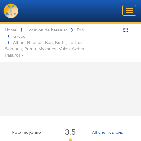
Barone
Header
Navigation
Toggl
Yachting
navig
Breadcrumb
Language
Home
Location de bateaux
Prix
❱
❱
Grèce
❱
ENTSPANNUNG VOR DEN MALERISCHEN INSELN DER SEYCHELLEN
Athen, Rhodos, Kos, Korfu, Lefkas,
❱
Skiathos, Paros, Mykonos, Volos, Avdira,
Palairos -
3,5
Note moyenne
Afficher les avis