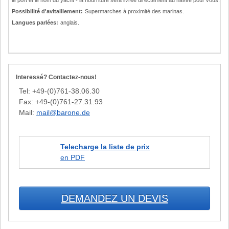
le port et le nom du yacht - la nourriture sera livrée directement au navire pour vous.
Possibilité d'avitaillement:
Supermarches à proximité des marinas.
Langues parlées:
anglais.
Interessé? Contactez-nous!
Tel: +49-(0)761-38.06.30
Fax: +49-(0)761-27.31.93
Mail:
mail@barone.de
Telecharge la liste de prix
en PDF
DEMANDEZ UN DEVIS