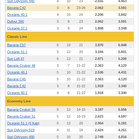
Sun Odyssey 440
4
10
23
2.555
4.453
Bavaria C42
3
8
23-26
2.062
3.591
Oceanis 40.1
4
10
24
2.206
3.842
Dufour 390
3
8
23
2.062
3.591
Oceanis 37.1
3
8
24
1.898
3.348
Classic Line
Bavaria C57
5
10
21
3.970
6.948
Oceanis 51.1
5
12
20
3.194
5.601
Sun Loft 47
6
12
21
2.971
5.206
Bavaria Cruiser 46
3
7
21-22
2.363
4.120
Oceanis 46.1
5
10
21-22
2.536
4.431
Bavaria C45
5
10
21-22
2.363
4.120
Bavaria C42
3
8
21-22
1.918
3.340
Oceanis 40.1
4
8
21-22
1.918
3.340
Economy Line
Bavaria Cruiser 56
5
12
14-15
3.187
5.556
Bavaria Cruiser 51
5
12
16-19
2.623
4.597
Oceanis 51.1 (5 Kab)
5
12
20
2.954
5.181
Sun Odyssey 519
4
11
18
2.424
4.251
Sun Odyssey 490
5
10
20
2.748
4.816