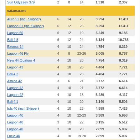
Sun Odyssey 379
2
8
14
1.318
2.307
catamarans
Aura 51 (incl. Skipper)
6
14
26
8.294
13.411
Lagoon 51 (incl Skipper)
6
12
26
8.294
13.411
Lagoon 50
6
12
19
5.249
9.185
Bali 4.8
6
12
24
6.134
10.735
Excess 14
4
10
24
4.754
8.319
Lagoon 46 Fly
4
8
23-26
5.005
8.757
New 44 Quatuor 4
4
10
26
4.754
8.319
Lagoon 43
4
10
26
4.404
7.721
Bali 4.2
4
10
23
4.404
7.721
Astrea 42
3
6
21
3.772
6.614
Lagoon 42
4
10
21
3.772
6.614
Lagoon 42
4
10
18
3.489
6.117
Bali 4.1
4
10
20
3.140
5.506
Isla 40 (incl. Skipper)
4
10
23
4.859
7.428
Lagoon 40
4
10
22-23
3.389
5.958
Lagoon 40
3
10
22
3.135
5.512
Lagoon 40
3
10
20
2.899
5.097
Lucia 40
4
10
19-20
2.899
5.097