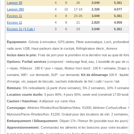
Lagoon 38
4
8
26
3.049
5.361
Lagoon 380
4
10
17-19
2.326
4.077
Excess 11
4
8
23-26
3.049
5.361
Excess 11
4
8
21
2.820
4.959
Excess 11 (3 Cab.)
3
6
23
3.049
5.361
Èquipement:
Génois à enrouleur, GPS plotter, Pilote automatique, Loch, profondimètre
radio avec USB, Haut-parleurs dans le cockpit, Réfrigérateur électr., Annexe
Inclus dans le prix:
Frais de port pour la première et la dernière nuit au quai de Kiriaco
Options:
Forfait services
(comprend : nettoyage final, eau, 1 bouteille de gaz de cuisine
+ repas, Hôtesse : 180 € / jour + repas, Moteur hors-bord : 100 € / semaine, Draps suppl
semaine, WiFi : sur demande, SUP : sur demande,
Kit de démarrage
100 € : liquide vai
d'orange, vin, paquet de biscuits, sachets individuels de thé / café / sucre / lait
Remises:
5% redoublants (à partir d'une semaine), 5% 2 semaines, 10% 3 semaines,
Location courte durée:
5 jours 80%, 4 jours 65%, week-end (vendredi 17:00-lundi 09:
Caution / franchise:
A déposer sur carte Visa.
Convoyage:
Athènes-Rhodes/Kos/Skiathos/Volos: €1000, Athènes-Corfou/Lefkas: €1
Mykonos/Paros-Rhodes/Kos: €1200. Gratuit pour des locations de min. 2 semaines, exce
Embarquement / Débarquement:
Départ 17h / Retour 9h (possible tous les jours) Re
Approvisionnement:
Commandez les aliments et les boissons pour votre location de 