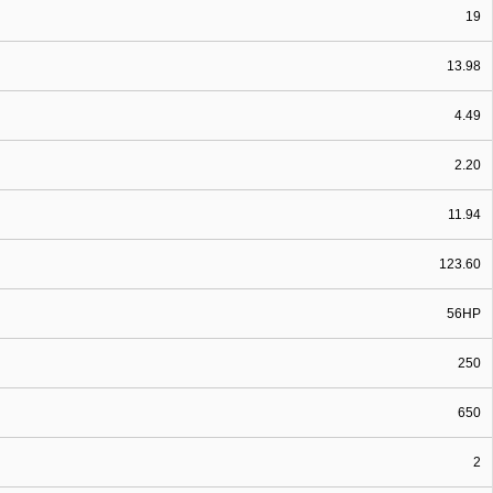
19
13.98
4.49
2.20
11.94
123.60
56HP
250
650
2