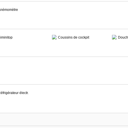
némomètre
iminitop
Coussins de cockpit
Douch
éfrigérateur électr.