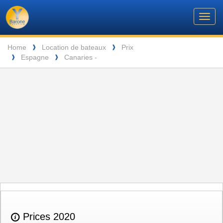
Barone
Header
Navigation
Toggl
Yachting
navig
Breadcrumb
Language
Home
Location de bateaux
Prix
❱
❱
Espagne
Canaries -
❱
❱
ENTSPANNUNG VOR DEN MALERISCHEN INSELN DER SEYCHELLEN
Prices 2020