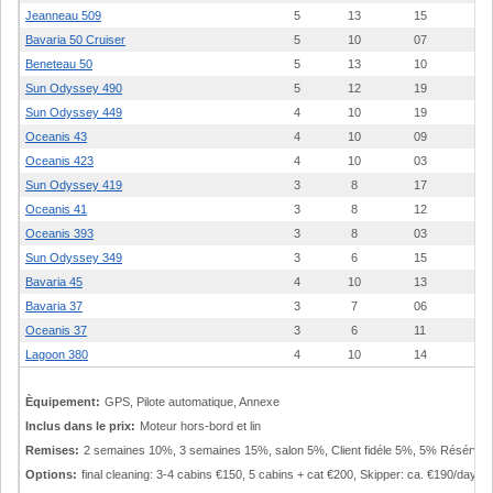
Jeanneau 509
5
13
15
Bavaria 50 Cruiser
5
10
07
Beneteau 50
5
13
10
Sun Odyssey 490
5
12
19
Sun Odyssey 449
4
10
19
Oceanis 43
4
10
09
Oceanis 423
4
10
03
Sun Odyssey 419
3
8
17
Oceanis 41
3
8
12
Oceanis 393
3
8
03
Sun Odyssey 349
3
6
15
Bavaria 45
4
10
13
Bavaria 37
3
7
06
Oceanis 37
3
6
11
Lagoon 380
4
10
14
Èquipement:
GPS, Pilote automatique, Annexe
Inclus dans le prix:
Moteur hors-bord et lin
Remises:
2 semaines 10%, 3 semaines 15%, salon 5%, Client fidéle 5%, 5% Résérvatio
Options:
final cleaning: 3-4 cabins €150, 5 cabins + cat €200, Skipper: ca. €190/day + p