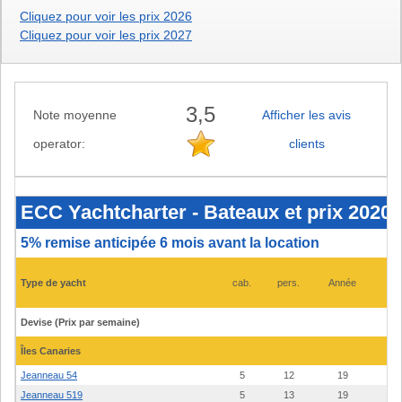
Cliquez pour voir les prix 2026
Cliquez pour voir les prix 2027
3,5
Note moyenne
Afficher les avis
operator:
clients
ECC
Yachtcharter
-
ECC Yachtcharter - Bateaux et prix 2020 
Bateaux
et
prix
5% remise anticipée 6 mois avant la location
2020
-
Canaries
Type de yacht
cab.
pers.
Année
0
Devise (Prix par semaine)
Îles Canaries
Jeanneau 54
5
12
19
Jeanneau 519
5
13
19