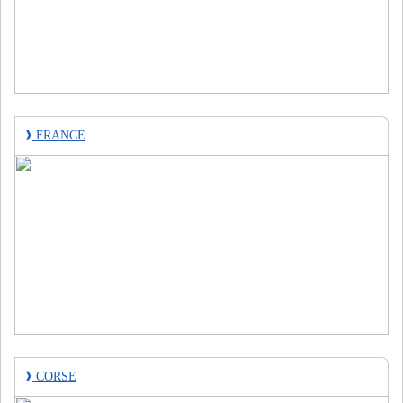
❱
FRANCE
❱
CORSE