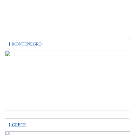
❱
MONTENEGRO
❱
GRÈCE