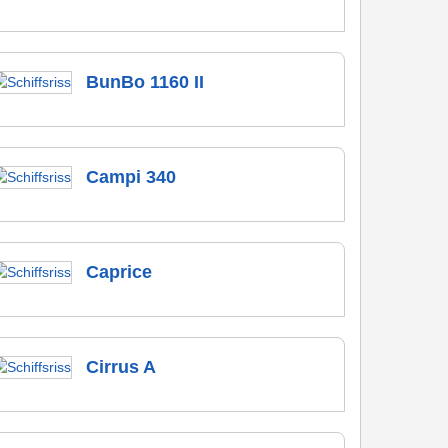
BunBo 1160 II
Campi 340
Caprice
Cirrus A