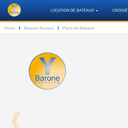
Barone
Header
Navigation
LOCATION DE BATEAUX
CROISIÈ
Yachting
Breadcrumb
Home
Bateaux fluviaux
Plans de Bateaux
❱
❱
❰