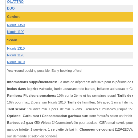
QUATTRO
DUO
Confort
Nicols 1350
Nicols 1100
Sedan
Nicols 1310
Nicols 1170
Nicols 1010
Year-round booking possible. Early booking offers!
Informations supplémentaires:
La date de départ est décisive pour la période de tarif
Inclus dans le prix:
vaisselle, literie, assurance de bateau, Initiation au bateau et Cart
Remises:
Plusieurs semaines:
10% sur la 2ème et les semaines suppl.
Tarifs de gr
10% pour max. 2 pers. sur Nicols 1010.
Tarifs de familles:
5% avec 1 enfant de moins 
Tarif senior:
5% avec min. 1 pers. de min. 65 ans. Remises cumulables jusqu'à 15% (
Options:
Carburant / Consommation gaz/mazout:
sont facturés selon un forfait d
Barbecue à gaz:
€50
Vélos:
€40/semaine/vélo pour adultes, €35/semaine/vélo pour en
gant de toilette, 1 serviette, 1 serviette de bain).
Changeur de courant (12V-220V):
€1
sur demande et selon disponibilité.