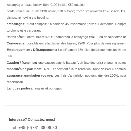
nettoyage:
boats below 10m: €100 inside, €50 outside
boats from 10m - 13m: €130 inside, €70 outside; from 13m onwards €170 inside, €80 outsi
dishes, removing the bedding.
emballages:
"Tout compris" : à partir de 450 €/semaine ; prix sur demande. Comprend 2
torchons et le carburant.
"forfait hôtel" : entre 190 et 425 € ; comprend le nettoyage final, 1 jeu de serviettes de 
Convoyage:
possible entre la plupart des bases, €200. Pour plus de renseignements, n
Embarquement / Débarquement:
Lundi/samedi 15h-18h, débarquement lundi/samedi
09h
Caution / franchise:
une caution pour le bateau (voir liste des prix) et pour le netto
Modalités de paiement:
40% 1er paiment à la réservation, solde dossier 6 semaines av
assurance annulation voyage:
Les frais d'annulation pouvant attendre 100%, nous r
réservation.
Langues parlées:
anglais et portugais
Interessé? Contactez-nous!
Tel: +49-(0)761-38.06.30