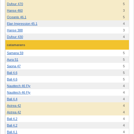
Dufour 470
5
Hanse 460
3
Oceanis 46.1
5
Elan Impression 45.1
4
Hanse 388
3
Dufour 430
4
catamarans
Samana 59
5
Aura 51
5
Saona 47
5
Bali 4.6
5
Bali 4.6
5
Nautitech 46 Fly
4
Nautitech 46 Fly
4
Bali 4.4
4
Astrea 42
4
Astrea 42
4
Bali 4.2
4
Bali 4.2
4
Bali 4.1
4