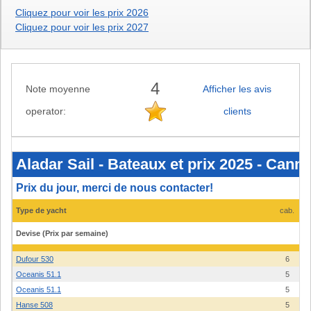
Cliquez pour voir les prix 2026
Cliquez pour voir les prix 2027
4
Note moyenne
Afficher les avis
operator:
clients
Aladar
Sail
-
Aladar Sail - Bateaux et prix 2025 - Cann
Bateaux
et
prix
Prix du jour, merci de nous contacter!
2025
-
Type de yacht
cab.
Cannigione
(Sardaigne)
Devise (Prix par semaine)
Dufour 530
6
Oceanis 51.1
5
Oceanis 51.1
5
Hanse 508
5