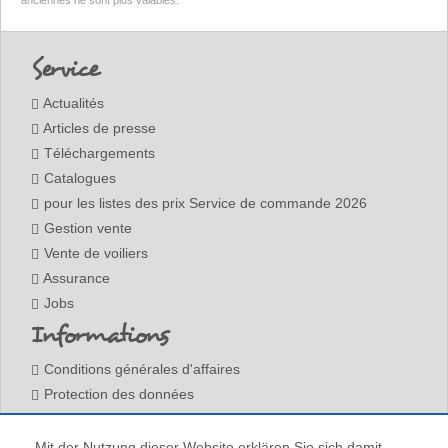
anciennes ne sont plus valables.
Footer
Service
Actualités
Articles de presse
Téléchargements
Catalogues
pour les listes des prix Service de commande 2026
Gestion vente
Vente de voiliers
Assurance
Jobs
Informations
Conditions générales d'affaires
Protection des données
Mentions légales
Contact
Mit der Nutzung dieser Website erklären Sie sich damit