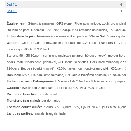
Bali 4.1
4
Bali 4.1
4
Èquipement:
Génois à enrouleur, GPS plotter, Pilote automatique, Loch, profondimètre
Douche de pont, Onduleur 12V/220V, Chargeur de batteries de service, Eau chaude, CD /
Inclus dans le prix:
Première et dernière nuit au ponton d'Aladar Sail. Annexe quill
Options:
Charter Pack (nettoyage final, bouteille de gaz, literie ; 1 set/pers.) : Cat
monocoque 6Cab. €330/charter.
Samana 59 : €5850/sem. comprend équipage (skipper, hôtesse, cook), moteur hors bord, g
cook), moteur hors bord, gennaker, wi-fi, literie, serviettes. Hors-bord monocoque : €10
€10/pers, filet de sécurité (monté) : €150/charter, non monté gratuit, wi-fi : €30/se
Remises:
5% sur la deuxième semaine, 10% sur la troisième semaine, 5%salon nauti
Embarquement / Débarquement:
Samedi 17h / Vendredi 18h + nuit à bord jusqu'à Sa
Caution / franchise:
À déposer sur place par CB (Visa, Mastercard).
Rachat de franchise:
sur demande
Transferts (par trajet):
sur demande
Location courte durée:
2 jours 50%, 3 jours 55%, 4 jours 70%, 5 jours 80%, 6 jours 9
Langues parlées:
anglais, français, italien